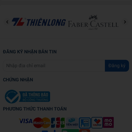
Phần 1 – Đọc hiểu:
giúp các em vừa dễ nắm bắt kiến thức
của từng tác phẩm để cảm nhận được nét đặc sắc riêng của
mỗi bài, vừa có sự đối chiếu với tác phẩm khác để rút ra
phương pháp chung tiếp cận thể loại với các phần sau. Cuối
phần này sẽ có sơ đồ tư duy trên app điện thoại để hướng
dẫn học sinh cách đọc hiểu theo thể loại
ĐĂNG KÝ NHẬN BẢN TIN
Đặc trưng thể loại
Khái quát chung về văn bản đọc
Đăng ký
Trọng tâm kiến thức
Kết nối với cuộc sống
CHỨNG NHẬN
Phần 2 – Thực hành tiếng Việt:
cung cấp kiến thức tiếng
Việt cần thực hành trong một đơn vị bài học, đi kèm với
hướng dẫn làm bài tập trong sách giáo khoa
PHƯƠNG THỨC THANH TOÁN
Phần 3 – Thực hành viết:
cung cấp các yêu cầu đối với kiểu
bài cần tạo lập và các bước thực hành viết. Cuối phần này
sẽ có những bài viết tham khảo để học sinh rèn luyện bổ trợ