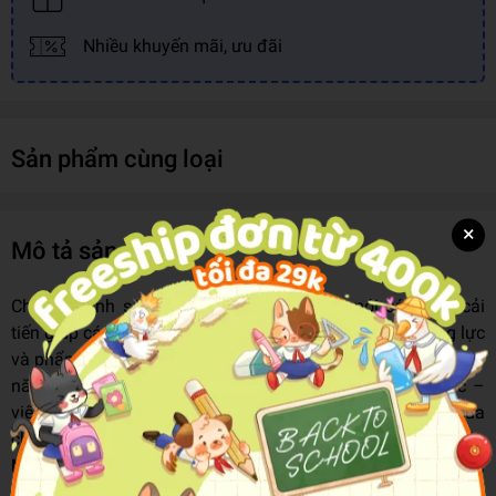
Nhiều khuyến mãi, ưu đãi
Sản phẩm cùng loại
×
Mô tả sản phẩm
Chương trình sách giáo khoa Ngữ văn 8 mới có nhiều cải
tiến giúp các em học sinh phát triển được toàn diện năng lực
và phẩm chất cá nhân. Vì vậy học sinh cần phải rèn luyện kỹ
năng đọc hiểu đồng thời với kỹ năng nghe – nói – đọc –
viết. Nhằm giúp các em đáp ứng những yêu cầu cần đạt của
chương trình, xin giới thiệu cuốn sách
Làm Chủ Kiến Thức
Ngữ Văn Bằng Sơ Đồ Tư Duy Lớp 8 Tập 1
. Bộ sách có nội
dung bám sát theo chương trình Ngữ Văn 8 (Kết nối tri thức