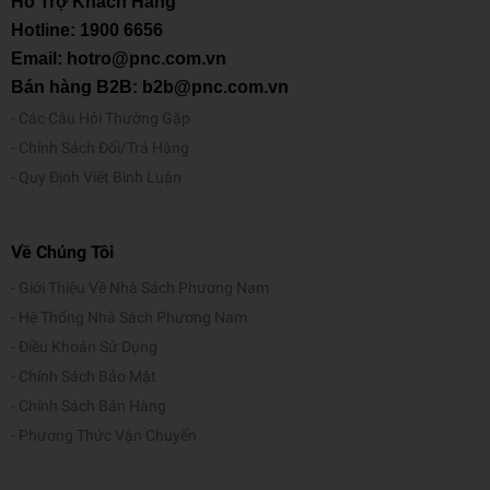
Hỗ Trợ Khách Hàng
thuận tiện cho các em trong việc tra cứu, thực hành. Tài liệu
Hotline:
1900 6656
bao gồm các nội dung: thông tin tác giả, bài viết tham khảo,
Email: hotro@pnc.com.vn
đề và đáp án cũng như sơ đồ tư duy.
Bán hàng B2B: b2b@pnc.com.vn
Nếu còn đang băn khoăn chưa biết phương pháp học Ngữ
Các Câu Hỏi Thường Gặp
Văn lớp 8 theo chương trình mới sao cho hiệu quả thì cuốn
Chính Sách Đổi/Trả Hàng
sách
Làm Chủ Kiến Thức Ngữ Văn Bằng Sơ Đồ Tư Duy Lớp
Quy Định Viết Bình Luận
8 tập 1
là một tài liệu tham khảo hữu ích cho các em học
sinh. Hy vọng rằng với cuốn sách này, các em sẽ học tập
chăm chỉ, tự luyện đề để đạt được điểm số cao trên lớp.
Về Chúng Tôi
Giới Thiệu Về Nhà Sách Phương Nam
Hệ Thống Nhà Sách Phương Nam
Điều Khoản Sử Dụng
Chính Sách Bảo Mật
Chính Sách Bán Hàng
Phương Thức Vận Chuyển