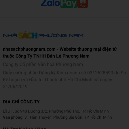
thêm kỹ năng viết cho mình.
Phần 4 – Nói và Nghe:
nội dung bao gồm các yêu cầu đối
với bài nói và chủ đề nói, cùng với một số bài nói hoặc chủ
đề nói tham khảo để góp phần nâng cao kỹ năng nói cho
các em.
nhasachphuongnam.com - Website thương mại điện tử
Điểm đặc biệt của cuốn sách
thuộc Công Ty TNHH Bán Lẻ Phương Nam
Các em được hướng dẫn cách học sao cho hiểu và
Công ty Cổ phần Văn hoá Phương Nam
ứng dụng được kiến thức vào bài tập thực hành cùng
Giấy chứng nhận Đăng ký Kinh doanh số 0312628590 do Sở
lời giải chi tiết
Kế hoạch và Đầu tư Thành phố Hồ Chí Minh cấp ngày
Hệ thống sơ đồ tư duy theo mỗi chủ đề bằng từ khóa
21/06/2019
giúp các em ghi nhớ sâu kiến thức một cách sinh
động, nhanh chóng
ĐỊA CHỈ CÔNG TY
Các bài viết và bài chủ đề nói được tuyển chọn và biên
soạn kỹ lưỡng tạo nên nguồn tham khảo tin cậy, hiệu
Lầu 1, Số 940 Đường 3/2, Phường Phú Thọ, TP. Hồ Chí Minh
quả cho các em
Văn phòng:
31 Hàn Thuyên, Phường Sài Gòn, TP. Hồ Chí Minh
Tài liệu bổ trợ được tích hợp trên ứng dụng điện thoại rất