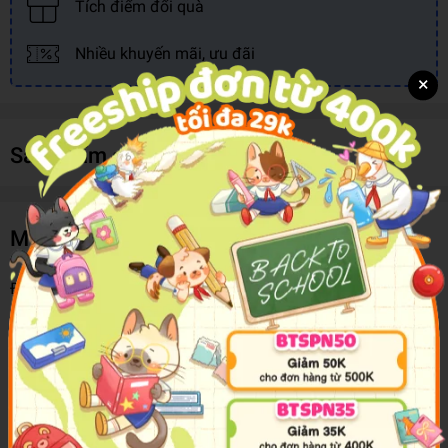
Tích điểm đổi quà
Nhiều khuyến mãi, ưu đãi
×
Sản phẩm cùng loại
Mô tả sản phẩm
Đa số chúng ta không phải thiên tài vượt bậc, mà cần nỗ lực
gấp bội mới theo kịp những người có thiên phú. Đa số chúng
ta không phải những người nhiều may mắn, mà cần dựa vào
cố gắng tự thân mới đạt thành quả.
Dẫu bạn chưa chạm tới ước mơ, dẫu bạn chưa trở thành
kiểu người mình ao ước, ít nhất thì bạn đã vững tâm mà