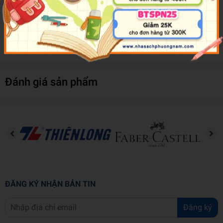
không đầu hàng hiện thực. Điều đó tự thân nó đã là một
thành quả đáng tự hào; vừa là tuyên bố đầy kiêu hãnh về
tâm hồn của bạn, vừa đặt ra phương hướng cho tương lai
đang trải dài phía trước.
Đánh giá sản phẩm
ĐĂNG KÝ NHẬN BẢN TIN
Đăng ký