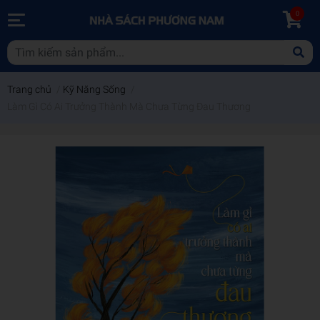
0
Trang chủ
/
Kỹ Năng Sống
/
Làm Gì Có Ai Trưởng Thành Mà Chưa Từng Đau Thương