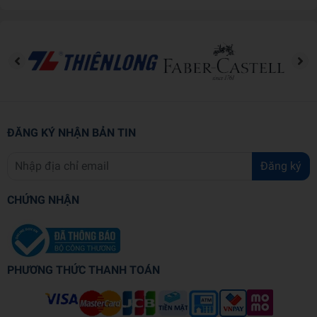
- Mình có cái gì Đặc biệt nhỉ?
- Các bạn đang bận làm gì thế?
ĐĂNG KÝ NHẬN BẢN TIN
Đăng ký
CHỨNG NHẬN
PHƯƠNG THỨC THANH TOÁN