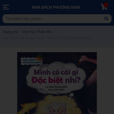
0
Trang chủ
/
Văn Học Thiếu Nhi
/
Làm Quen Với Xung Quanh - Mình Có Cái Gì Đặc Biệt Nhỉ?