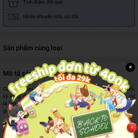
Tích điểm đổi quà
Nhiều khuyến mãi, ưu đãi
Sản phẩm cùng loại
×
Mô tả sản phẩm
Cừu thấy bạn bè xung quanh mình đều có những tính cách,
kỹ năng, đặc điểm gì đó đặc biệt nhất, thú vị nhất, thậm chí
là “ngầu” nhất. Cừu băn khoăn tự hỏi bản thân mình thì có
gì đặc biệt không?
Hãy cùng Cừu quan sát, hỏi và trả lời, chắc chắn, em sẽ tìm
ra được điểm độc đáo của chính mình, để em luôn tự tin,