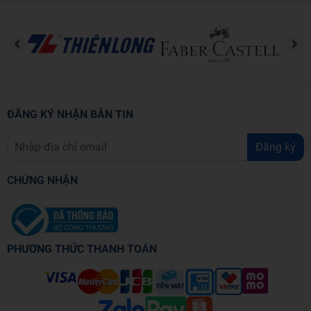
vũ kiểu “cấm cho chắc”, cũng không tô hồng “Ai là tương lai nên
cứ dùng”. Thay vào đó, cuốn sách chọn một hướng thực tế
hơn:
Con có thể sử dụng AI nhưng phải đi đúng hướng, đúng
vai, được kiểm soát để an toàn và hiệu quả
. Cha mẹ không cần trở
thành chuyên gia công nghệ. Cha mẹ cần một hệ thống đơn giản,
làm được ngay, đủ bền để duy trì lâu dài để bảo vệ con trẻ lớn lên
trong kỷ nguyên Al này.
ĐĂNG KÝ NHẬN BẢN TIN
Bạn sẽ học được gì từ cuốn sách này?
Đăng ký
Cuốn sách giúp bạn có cái nhìn đa chiều, phương pháp sử dụng Al
an toàn và hiệu quả cho con em, các quy tắc bảo vệ con trước
CHỨNG NHẬN
những rủi ro trong thời đại Al.
-
Hiểu đúng về Al:
Giúp bạn hiểu rõ về bản chất của Al từ đó hiểu
được tại sao Al có thể cung cấp thông tin sai lệch và cách khắc
PHƯƠNG THỨC THANH TOÁN
phục hiệu quả.
-
Cách sử dụng câu lệnh theo từng lứa tuổi
biến Ai trở thành
công cụ học tập và phát triển bản thân hiệu quả và an toàn.