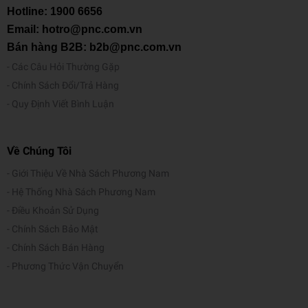
toàn theo độ tuổi, câu lệnh cài đặt cá nhân hóa và mẫu quy chế
Hotline:
1900 6656
tham khảo dành cho nhà trường.
Email: hotro@pnc.com.vn
Bán hàng B2B: b2b@pnc.com.vn
Cuốn sách này dành cho ai?
Các Câu Hỏi Thường Gặp
Cuốn sách được tác giả viết dành cho các đối tượng bạn đọc bao
Chính Sách Đổi/Trả Hàng
gồm:
Quy Định Viết Bình Luận
-
Phụ huynh có con 6–18 tuổi:
Cuốn sách giúp bạn đặt ranh giới
theo độ tuổi và biến AI thành công cụ học tập – rèn kỹ năng sống.
Bạn sẽ có quy tắc dùng Al an toàn và các mẫu câu lệnh (prompt) có
Về Chúng Tôi
thể ứng dụng ngay.
Giới Thiệu Về Nhà Sách Phương Nam
-
Phụ huynh có con dùng Ai thường xuyên để học tập:
Cuốn
Hệ Thống Nhà Sách Phương Nam
sách dành cho bạn nếu bạn lo cho con sử dụng Al không kiểm soát
Điều Khoản Sử Dụng
hoặc lệ thuộc quá mức vào Ai làm giảm khả năng tư duy.
Chính Sách Bảo Mật
Chính Sách Bán Hàng
-
Phụ huynh có con bắt đầu có đời sống số riêng tư:
Cuốn sách
Phương Thức Vận Chuyển
phù hợp nếu bạn thấy con thức khuya chat với Al, thu mình, cáu
gắt khi bị nhắc nhở, lệ thuộc cảm xúc.