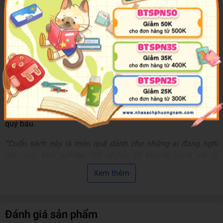
LÀM THẾ NÀO XÂY DỰNG DOANH NGHIỆP THÀNH CÔNG?
là cuốn sách dành cho bạn. Với ngôn từ dễ hiểu và không áp
đặt, Richard Hall và Rachel Bell sẽ giúp bạn từng bước hiểu
về quá trình khởi nghiệp, những lợi thế, khó khăn bạn phải
đối mặt và gợi ý những giải pháp khả thi cho từng vấn đề
bạn gặp phải. Với hai khái niệm hết sức mới mẻ là “Xoay
trục” và “Thử nghiệm”, sách cung cấp góc nhìn rộng hơn về
hành trình khởi nghiệp đầy gian nan nhưng cũng vô cùng lôi
cuốn. Sách còn giới thiệu những tấm gương khởi nghiệp
thành công, cung cấp cho bạn những bài học khởi nghiệp
quý báu.
“Cuốn sách này là món quà dành cho những ai đang nghĩ
đến việc khởi nghiệp. Với những lời khuyên tuyệt vời từ
những người có kiến thức sâu sắc, sách sẽ truyền cảm hứng
Xem thêm
để biến ước mơ kinh doanh của bạn thành hiện thực.” - Pam
Scobbie, Nhà sáng lập và Giám đốc điều hành sáng tạo của
Wir
Đánh giá sản phẩm