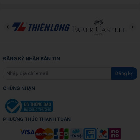
“Một cuốn sách chứa đựng nhiều tinh hoa trí tuệ trong thực
tiễn kinh doanh và là viên ngọc trai hữu ích cho bất kỳ ai
đang kinh doanh hoặc có ý định kinh doanh.” - Kate Shand,
CEO của Enjoy Education
ĐĂNG KÝ NHẬN BẢN TIN
Đăng ký
CHỨNG NHẬN
PHƯƠNG THỨC THANH TOÁN