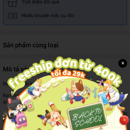
Tích điểm đổi quà
Nhiều khuyến mãi, ưu đãi
Sản phẩm cùng loại
×
Mô tả sản phẩm
Bạn đã chán kiếp làm thuê, kiếm tiền cho người khác?
Bạn muốn làm chủ công việc của mình, được quyền ra quyết
định và tự chịu trách nhiệm với chính mình?
Bạn có quá nhiều ý tưởng kinh doanh nhưng không biết bắt
đầu từ đâu, không biết phải làm gì?