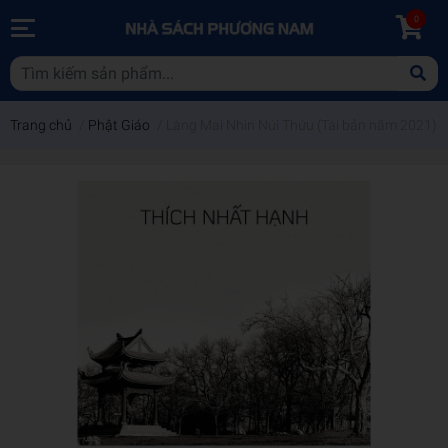
0
Trang chủ
/
Phật Giáo
/
Làng Mai Nhìn Núi Thứu (Tái bản năm 2021)