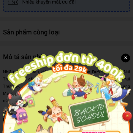
Nhiều khuyến mãi, ưu đãi
Sản phẩm cùng loại
Mô tả sản phẩm
×
Nhiều độc giả sau khi đọc cuốn Những Con Đường Đưa Về Núi
Thứu có thể đã đặt ra câu hỏi: Trong những con đường đi về núi
Thứu ấy, Làng Mai đã chọn con đường nào? Con đường mà Làng
Mai chọn có thể là con đường ngắn nhất và dễ chịu nhất để đi về
núi Thứu hay không?
Câu trả lời có thể tìm thấy một cách từ từ trong sách
Làng Mai
Nhìn Núi Thứu
mà bạn đang cầm trên tay đây. Làng Mai (Đạo
Tràng Mai Thôn) đã học hỏi, đã thực tập và cố nhiên đã chọn con