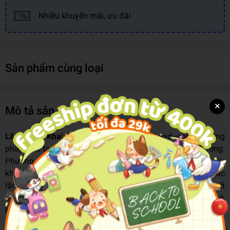
Nhiều khuyến mãi, ưu đãi
Sản phẩm cùng loại
×
Mô tả sản phẩm
Lãnh Đạo Khai Minh
chia sẻ về BodhiLead—một phương
pháp đào tạo lãnh đạo độc đáo dựa trên trí tuệ yêu thương.
Phương pháp này kết hợp các giáo lý cổ xưa, nghiên cứu
khoa học hiện đại và những kinh nghiệm thực tế của các
lãnh đạo lớn trên thế giới, mang đến những công cụ thiết
thực cho bất kỳ ai đang tìm kiếm sự mục đích và định
hướng trong cuộc sống.