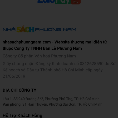
• Những ai yêu thích trí tuệ Phật giáo và muốn ứng dụng
vào quản trị, lãnh đạo.
Độ tuổi: Chủ yếu từ 25 đến 60 tuổi, đặc biệt là những người
đã có kinh nghiệm trong kinh doanh và mong muốn cải tiến.
------
nhasachphuongnam.com - Website thương mại điện tử
thuộc Công Ty TNHH Bán Lẻ Phương Nam
Giáo sư Tal Ben-Shahar (Tác giả cuốn sách Happier, đồng
sáng lập Học viện Nghiên cứu Hạnh phúc):
Công ty Cổ phần Văn hoá Phương Nam
Giấy chứng nhận Đăng ký Kinh doanh số 0312628590 do Sở
“Kết nối trí tuệ cổ đại và khoa học hiện đại cung cấp một
Kế hoạch và Đầu tư Thành phố Hồ Chí Minh cấp ngày
nền tảng vững chắc cho phong cách lãnh đạo khai minh.
21/06/2019
Thành công thực sự không chỉ nằm ở những thành tựu bên
ngoài mà còn ở việc khai thác tối đa tiềm năng con người.
ĐỊA CHỈ CÔNG TY
Bằng cách kết hợp những tri thức xưa và tâm lý học tích cực
đương đại, chúng ta có thể phát triển một phong cách lãnh
Lầu 1, Số 940 Đường 3/2, Phường Phú Thọ, TP. Hồ Chí Minh
đạo nhân văn và hiệu quả.”
Văn phòng:
31 Hàn Thuyên, Phường Sài Gòn, TP. Hồ Chí Minh
Tiến P. Đỗ (Giám đốc kiểm soát nội bộ toàn cầu, Ngân hàng
Hỗ Trợ Khách Hàng