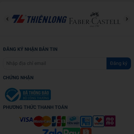
lãnh đạo hiệu quả và bền vững.
• Những bài học thực tiễn từ các lãnh đạo hàng đầu: Học
hỏi từ những nhà lãnh đạo lỗi lạc như Satya Nadella
(Microsoft), Howard Schultz (Starbucks), Malala Yousafzai
(nhà hoạt động giáo dục), Je Tsongkhapa (triết gia Phật
giáo Tây Tạng).
ĐĂNG KÝ NHẬN BẢN TIN
• Các bài tập thực hành: Giúp người đọc tự rèn luyện khả
năng lãnh đạo, quản lý cảm xúc, và xây dựng cộng đồng có
Đăng ký
sức ảnh hưởng.
CHỨNG NHẬN
AI NÊN ĐỌC CUỐN SÁCH NÀY
• Nhà lãnh đạo, giám đốc, quản lý cấp cao mong muốn
nâng cao hiệu suất và phát triển tổ chức bền vững.
PHƯƠNG THỨC THANH TOÁN
• Những cá nhân khao khát phát triển bản thân, tìm kiếm
một phong cách lãnh đạo nhân văn và có ảnh hưởng tích
cực.