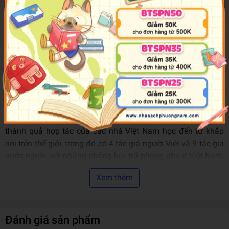
nghiên cứu những đổi thay về mặt lịch sử vì di cư thường
cung cấp những dữ liệu khả tín và phong phú về chất lượng;
di cư là một loại chỉ số xã hội minh chứng cho sự thay đổi
về chính trị và kinh tế, di cư để lại những dấu ấn trong tài
liệu lưu trữ và ký ức tập thể - những thứ vốn ít tồn tại ở
những cộng đồng ít dịch chuyển. Di cư như vậy có thể được
vận dụng để mở ra một quan điểm xã hội về tiến trình và
biến thiên của chính trị cũng như về xu hướng và sự tái thiết
của kinh tế.
“Lao động di cư trong lịch sử Việt Nam thời Pháp thuộc”
là
thành quả hợp tác của các nhà Việt Nam học đến từ khắp
nơi trên thế giới, trong đó có 4 tác giả người Việt và 9 tác giả
nước ngoài, với những phông lưu trữ phong phú ở Việt Nam,
Tân-Calédonie, phông Lưu trữ Quốc gia Hải ngoại (ANOM),
Xem thêm
phông Công ty Le Nickel…
Cuốn sách này bao gồm ba phần, tương ứng với ba mục tiêu
chính:
Đánh giá sản phẩm