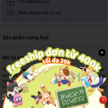
Tích điểm đổi quà
Nhiều khuyến mãi, ưu đãi
Sản phẩm cùng loại
×
Mô tả sản phẩm
“Lao động di cư trong lịch sử Việt Nam thời Pháp thuộc”
bao gồm 12 tiểu luận đặc sắc của nhiều nhà Việt Nam học
hàng đầu cùng bàn luận về chủ đề rất hiếm khi được đề cập
đến trong các nghiên cứu về lịch sử Việt Nam. Đó là những
cuộc di dân trong lịch sử Việt Nam.
Đối với các nhà sử học về xã hội, di cư là thời cơ đặc biệt để