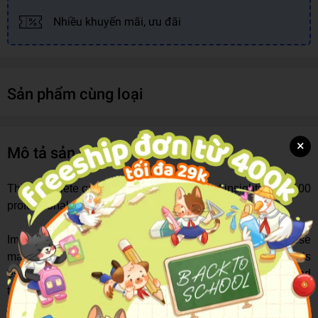
Nhiều khuyến mãi, ưu đãi
Sản phẩm cùng loại
×
Mô tả sản phẩm
This complete guide provides lessons and insights from 100
professional artists!
Imagine an art class taught by 100 professional Japanese
manga and anime illustrators. In much the same way, this
essential guide gathers the collective knowledge, tips and
techniques from over 100 anime and manga artists. The
lessons cover everything from the basics of figure drawing