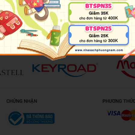
h với các kiến thức vĩ đại, hình ảnh minh họa đặc sắc và nhữn
CHỨNG NHẬN
PHƯƠNG THỨ