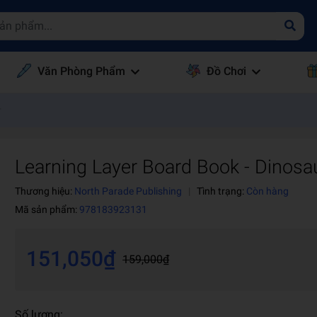
Văn Phòng Phẩm
Đồ Chơi
r
Learning Layer Board Book - Dinosa
Thương hiệu:
North Parade Publishing
|
Tình trạng:
Còn hàng
Mã sản phẩm:
978183923131
151,050₫
159,000₫
Số lượng: