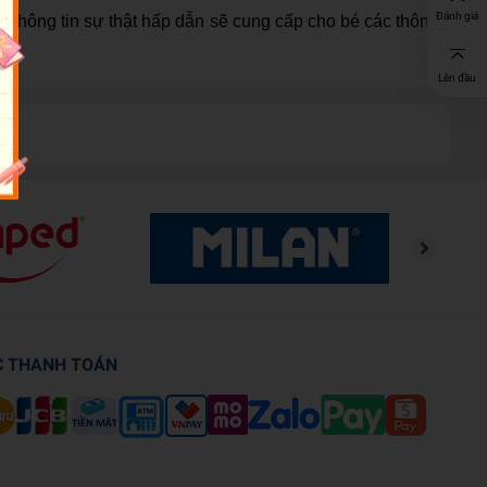
Đánh giá
g thông tin sự thật hấp dẫn sẽ cung cấp cho bé các thông
Lên đầu
C THANH TOÁN