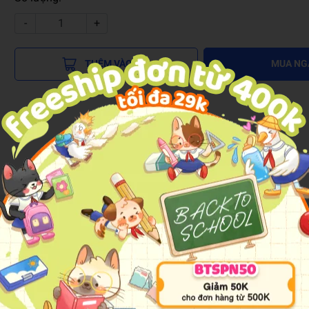
-
+
THÊM VÀO GIỎ
MUA NG