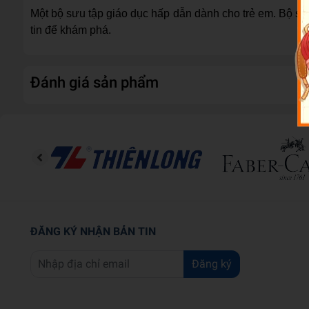
Một bộ sưu tập giáo dục hấp dẫn dành cho trẻ em. Bộ sác
tin để khám phá.
Đánh giá sản phẩm
ĐĂNG KÝ NHẬN BẢN TIN
Đăng ký