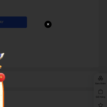
AY
×
Xem thêm
Giỏ hàng