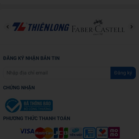
City giúp trẻ phát triển sự tự tin và các kỹ năng sống quan
trọng thông qua trò chơi và thể hiện sự sáng tạo không giới
hạn
ĐĂNG KÝ NHẬN BẢN TIN
Đăng ký
CHỨNG NHẬN
PHƯƠNG THỨC THANH TOÁN