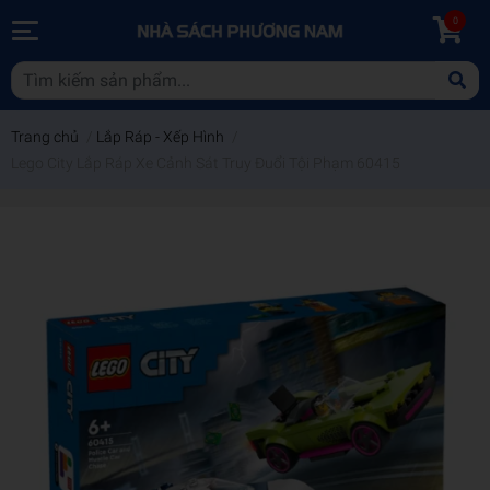
0
Trang chủ
/
Lắp Ráp - Xếp Hình
/
Lego City Lắp Ráp Xe Cảnh Sát Truy Đuổi Tội Phạm 60415