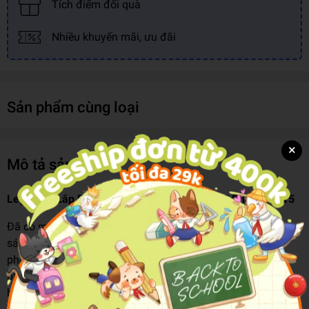
Tích điểm đổi quà
Nhiều khuyến mãi, ưu đãi
Sản phẩm cùng loại
×
Mô tả sản phẩm
Lego City Lắp Ráp Xe Cảnh Sát Truy Đuổi Tội Phạm 60415
Đã có một tên trộm bẻ khóa! Tiến vào buồng lái của cảnh
sát và lên đường truy đuổi những tên tội phạm tại Thành
phố LEGO®. Siêu xe này được trang bị cánh lướt gió lớn
phía sau và lốp có cấu hình cao để tăng tốc độ và khả năng
bám đường. Băng qua những khúc cua và thực hiện những