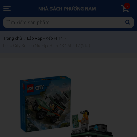
0
Trang chủ
/
Lắp Ráp - Xếp Hình
/
Lego City Xe Leo Núi Địa Hình 4X4 60447 (Vta)