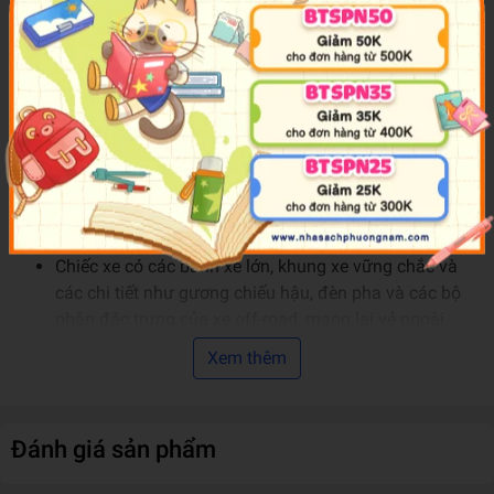
leo lên các sườn dốc khó khăn đến cứu hộ những chiếc xe
khác, bộ đồ chơi mang đến vô số hoạt động thú vị để bé
nhập vai như một nhà thám hiểm thực thụ.
Đặc điểm nổi bật:
Độ tuổi khuyến nghị:
từ 6 tuổi trở lên.
Bộ đồ chơi mô phỏng một chiếc xe leo núi 4x4 mạnh
mẽ, thiết kế đặc biệt để vượt qua các địa hình khó
khăn như đồi núi, đá tảng, và các chướng ngại vật.
Chiếc xe có các bánh xe lớn, khung xe vững chắc và
các chi tiết như gương chiếu hậu, đèn pha và các bộ
phận đặc trưng của xe off-road, mang lại vẻ ngoài
chân thực.
Xem thêm
Xe tải trang bị cần cẩu hoạt động, nắp ca-pô mở được
để sửa động cơ, cùng các công cụ và thiết bị trên nóc
xe.
Đánh giá sản phẩm
Nhân vật nhà thám hiểm giúp tăng thêm phần chân
thực và thú vị cho trò chơi.