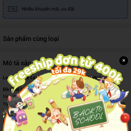
Nhiều khuyến mãi, ưu đãi
Sản phẩm cùng loại
×
Mô tả sản phẩm
Lego City Xe Leo Núi Địa Hình 4X4 60447 (Vta)
Đồ Chơi Lắp Ráp Xe Leo Núi Địa Hình 4x4
là một bộ xếp
hình mạnh mẽ và đầy thú vị, mang đến cho trẻ em một trải
nghiệm tuyệt vời trong việc xây dựng và khám phá chiếc xe
leo núi địa hình 4x4.
Hãy cùng bé yêu khám phá những cuộc phiêu lưu ngoài trời
hoành tráng với chiếc xe tải địa hình 4x4 mạnh mẽ này. Từ