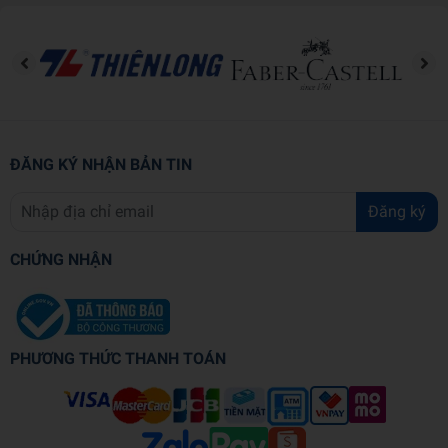
Bộ đồ chơi bao gồm máy ảnh đồ chơi, bản đồ, la bàn
và dụng cụ hỗ trợ bé hoàn thành nhiệm vụ khám phá.
Khả năng di chuyển và tương tác
:
Các bánh xe của xe có thể di chuyển dễ dàng trên
nhiều loại địa hình khác nhau, giúp trẻ có thể mô
phỏng các tình huống di chuyển qua những con đường
ĐĂNG KÝ NHẬN BẢN TIN
gồ ghề, giống như một chiếc xe địa hình thực sự.
Đăng ký
CHỨNG NHẬN
PHƯƠNG THỨC THANH TOÁN