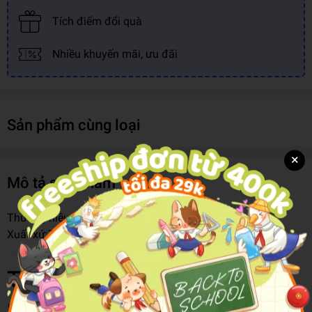
Tích điểm đổi quà
Nhiều khuyến mãi, ưu đãi
Sản phẩm cùng loại
×
Mô tả sản phẩm
Thương hiệu:
Lego
Xuất xứ:
Thương Hiệu Đan Mạch
Thông tin chi tiết
Mã hàng
5702017816081