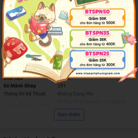
Độ Tuổi
9+
Tên Nhà Cung Cấp
Việt Tinh Anh
Năm XB
2025
Thương Hiệu
Lego
Xuất Xứ Thương Hiệu
Thương Hiệu Đan Mạch
Nơi Gia Công & Sản
Trung Quốc
Xuất
Bảo hành
3 tháng
Màu sắc
Nhiều màu
Chất liệu
Nhựa
Số Mảnh Ghép
291
Thông Số Kỹ Thuật
Không Dùng Pin
Không thích hợp cho trẻ dưới 9
Thông Tin Cảnh Báo
tuổi.
Xem thêm
Hướng Dẫn Sử Dụng
Chơi lắp ráp, lắp ghép
Trọng lượng (gr)
320
Kích Thước Bao Bì
26 x 14 x 7.2 cm