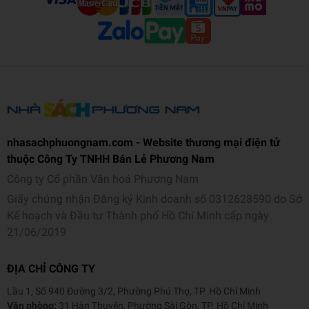
- Mô hình LEGO® Speed Champions Bugatti Centodieci –
siêu xe hypercar tối thượng
- Bao gồm nhân vật minifigure tài xế Bugatti, sẵn sàng vào
buồng lái cho các màn nhập vai gay cấn
- Tái hiện chính xác thiết kế thật với các khe hút gió và mâm
xe đặc trưng của Bugatti
nhasachphuongnam.com - Website thương mại điện tử
- Sau khi chơi, có thể trưng bày đẹp mắt trên bàn làm việc, kệ
thuộc Công Ty TNHH Bán Lẻ Phương Nam
sách hoặc tủ trưng bày
Công ty Cổ phần Văn hoá Phương Nam
- Quà tặng lý tưởng dành cho trẻ từ 9 tuổi trở lên và người
Giấy chứng nhận Đăng ký Kinh doanh số 0312628590 do Sở
đam mê mô hình xe cao cấp Kết hợp cùng các mẫu xe khác
Kế hoạch và Đầu tư Thành phố Hồ Chí Minh cấp ngày
thuộc dòng LEGO® Speed Champions (bán riêng) để mở
21/06/2019
rộng bộ sưu tập. Các set LEGO® Speed Champions giúp trẻ
em và người lớn lắp ráp những mẫu xe siêu thực.
ĐỊA CHỈ CÔNG TY
- Bao gồm 291 chi tiết, xe có chiều dài khoảng 15 cm (6
Lầu 1, Số 940 Đường 3/2, Phường Phú Thọ, TP. Hồ Chí Minh
inch) sau khi hoàn thiện.
Văn phòng:
31 Hàn Thuyên, Phường Sài Gòn, TP. Hồ Chí Minh