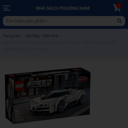
0
Trang chủ
/
Lắp Ráp - Xếp Hình
/
LEGO SPEED CHAMPIONS LẮP RÁP SIÊU XE THỂ THAO BUGATTI
CENTODIECI 77240 (VTA)