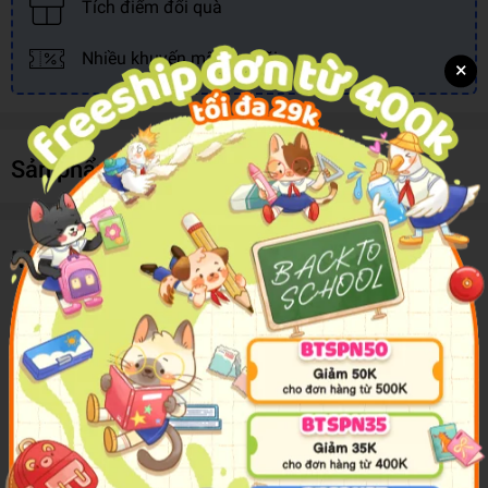
Tích điểm đổi quà
Nhiều khuyến mãi, ưu đãi
×
Sản phẩm cùng loại
Mô tả sản phẩm
Susie Moore knows that all too often stress is self-created
and bogs us down, and she knows that we can just as easily
create peace and power. Susie doesn’t deny the reality of
suffering but instead shows how to pivot toward a life-
changing way of processing pain, grief, loss, and anxiety.
Her poignant stories and wise and witty words deliver
nuggets of real-life wisdom to help you defuse reactive