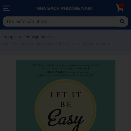
0
Trang chủ
/
Foreign Books
/
Let It Be Easy: Simple Ways to Stop Stressing & Start Living