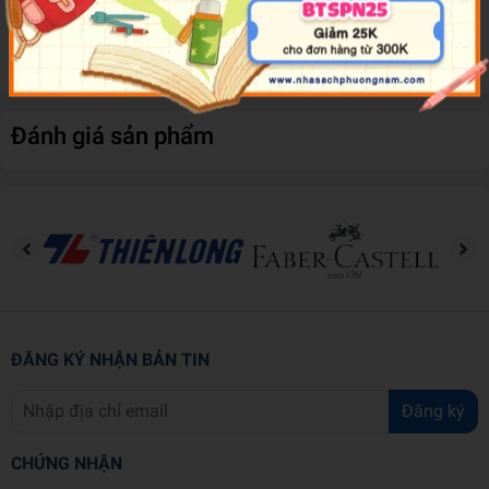
triggers and recast failures into successes with simple-yet-
powerful changes.
Đánh giá sản phẩm
ĐĂNG KÝ NHẬN BẢN TIN
Đăng ký
CHỨNG NHẬN