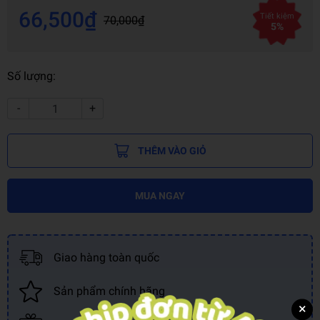
66,500₫
Tiết kiệm
70,000₫
5%
Số lượng:
-
+
THÊM VÀO GIỎ
MUA NGAY
Giao hàng toàn quốc
Sản phẩm chính hãng
×