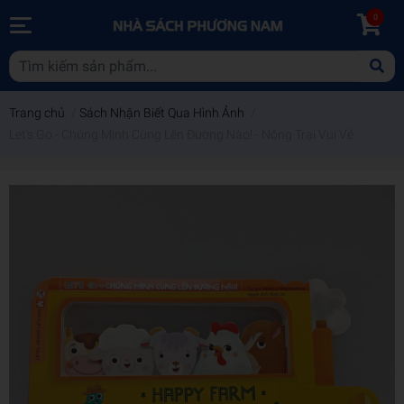
0
Trang chủ
/
Sách Nhận Biết Qua Hình Ảnh
/
Let's Go - Chúng Mình Cùng Lên Đường Nào! - Nông Trại Vui Vẻ