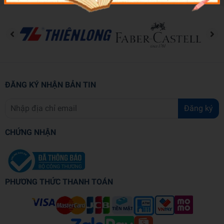
ĐĂNG KÝ NHẬN BẢN TIN
Đăng ký
CHỨNG NHẬN
PHƯƠNG THỨC THANH TOÁN