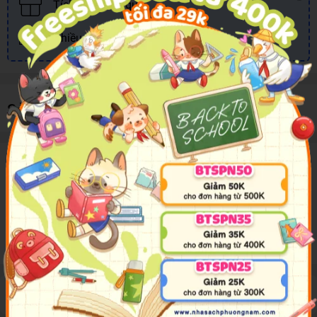
Tích điểm đổi quà
Nhiều khuyến mãi, ưu đãi
Sản phẩm cùng loại
Mô tả sản phẩm
Chúng ta cùng giúp bác tài xế Hải Ly đi đón tất cả các hành khách
nhé! Bé sẽ được tham gia vào cuộc phiêu lưu để xem bác sẽ dừng
ở đâu và sẽ đưa đón những ai trên đường đấy!
Đánh giá sản phẩm