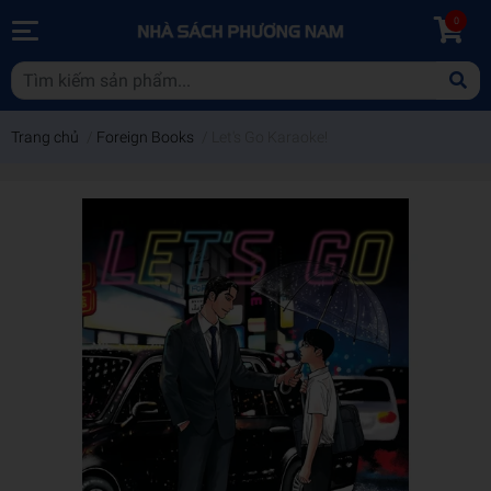
0
Trang chủ
/
Foreign Books
/
Let's Go Karaoke!