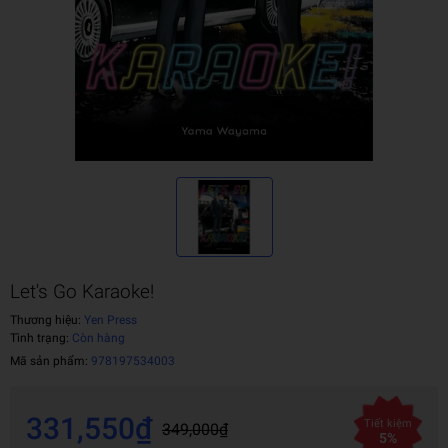
Let's Go Karaoke!
Thương hiệu:
Yen Press
Tình trạng:
Còn hàng
Mã sản phẩm:
978197534003
331,550₫
Tiết kiệm
349,000₫
5%