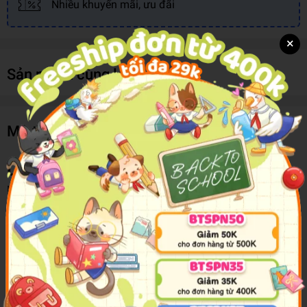
Nhiều khuyến mãi, ưu đãi
×
Sản phẩm cùng loại
Mô tả sản phẩm
Let's Go Karaoke!
Nothing worries Satomi Oka more than the upcoming final
choir competition of his middle school career—right up until
he is accosted by a stranger from the shadows who
demands, “Let’s go karaoke!” As a yakuza, Kyouji Narita
doesn’t scare easily, but a terrifying prospect has driven him
to seek Satomi’s help. The boss is holding a karaoke
contest, with the loser forced to get a tattoo to be selected
and torturously applied by the boss himself! Oka has been to