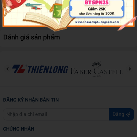
many vocal rehearsals over the years, but never one-on-one
karaoke sessions with a gangster!!
Đánh giá sản phẩm
ĐĂNG KÝ NHẬN BẢN TIN
Đăng ký
CHỨNG NHẬN