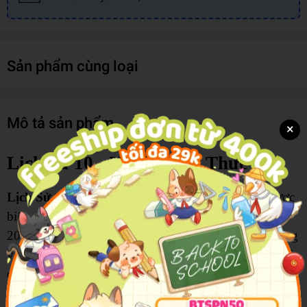
Sản phẩm cùng loại
Mô tả sản phẩm
×
Lịch Sử 10 - Kết Nối Tri Thức
Lịch Sử 10 (Kết Nối Tri Thức Với Cuộc Sống)
được
biên soạn theo Chương trình Giáo dục phổ thông
2018, giúp học sinh tìm hiểu những kiến thức nền tảng
về lịch sử thế giới và lịch sử dân tộc thông qua các chủ
đề gắn với thực tiễn cuộc sống. Nội dung sách được
xây dựng theo hướng phát triển phẩm chất và năng lực,