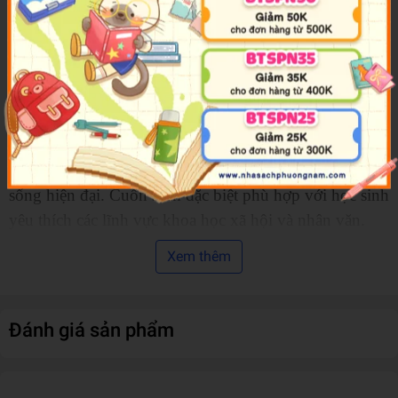
khuyến khích học sinh khám phá, phân tích và đánh
giá các sự kiện lịch sử một cách khách quan và khoa
học.
Các bài học được thiết kế với hệ thống tư liệu, hình
ảnh, câu hỏi và hoạt động học tập đa dạng, giúp học
sinh phát triển tư duy lịch sử, năng lực tìm hiểu quá
khứ và khả năng vận dụng kiến thức lịch sử vào cuộc
sống hiện đại. Cuốn sách đặc biệt phù hợp với học sinh
yêu thích các lĩnh vực khoa học xã hội và nhân văn.
Xem thêm
Thông tin chi tiết:
Mã sản phẩm
978604038325
Đánh giá sản phẩm
Tên nhà cung cấp
Nhà xuất bản Giáo Dục