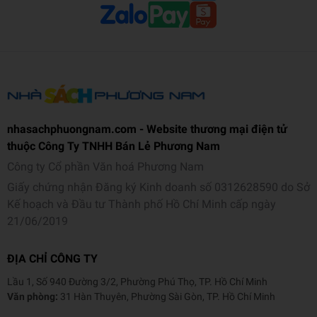
Thông tin tác giả
Bertrand Russell
(1872-1970)
Triết gia, sử gia, nhà phê bình xã hội, nhà hoạt động chính trị hàng
đầu của thế kỷ 20.
Được bổ nhiệm giáo sư Đại học Trinity (Cambridge), ông phải từ
chức vào năm 1916 vì những tư tưởng hòa bình. Tuy nhiên điều đó
nhasachphuongnam.com - Website thương mại điện tử
không ngăn cản ông dành cả đời mình cho những hoạt động không
thuộc Công Ty TNHH Bán Lẻ Phương Nam
mệt mỏi chống chiến tranh. Năm 1955, giữa cao trào của Chiến
Công ty Cổ phần Văn hoá Phương Nam
tranh lạnh, ông soạn thảo Tuyên ngôn Russell - Einstein nổi tiếng,
Giấy chứng nhận Đăng ký Kinh doanh số 0312628590 do Sở
là tiền đề cho các hiệp ước không phổ biến vũ khí hạt nhân sau
Kế hoạch và Đầu tư Thành phố Hồ Chí Minh cấp ngày
này. Năm 1966 ông cùng Jean-Paul Sartre và nhiều trí thức hàng
21/06/2019
đầu khác thành lập Tòa án Russell nhằm điều tra các tội ác trong
chiến tranh Việt Nam.
ĐỊA CHỈ CÔNG TY
Với những trước tác có ảnh hưởng mạnh mẽ, đề cao giá trị nhân
Lầu 1, Số 940 Đường 3/2, Phường Phú Thọ, TP. Hồ Chí Minh
đạo và sự tự do tư tưởng cũng như với công trình để đời Lịch sử
Văn phòng:
31 Hàn Thuyên, Phường Sài Gòn, TP. Hồ Chí Minh
triết học phương Tây, đã giúp Bertrand Russell được trao giải