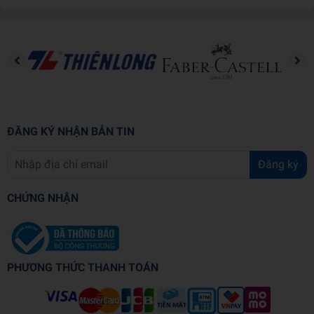
đến đầu thế kỷ 20.
Cuốn sách ra đời gặt hái được rất nhiều thành công trên phương
diện thương mại, và trong số các sách viết về lịch sử triết học, hiếm
có tác phẩm nào được đánh giá cao hơn
Lịch sử triết học
phương Tây
của Bertrand Russell.
“Triết học, khác với thần học, bắt đầu ở Hy Lạp vào thế kỷ 6 TCN.
Sau khi đi hết chặng đường dài trong thời cổ, nó lại bị thần học
ĐĂNG KÝ NHẬN BẢN TIN
nhận chìm khi Kitô giáo trỗi dậy và La Mã tàn lụi. Giai đoạn vĩ đại
thứ hai của nó từ thế kỷ 11 cho đến 14 diễn ra dưới sự thống trị của
Đăng ký
giáo hội Công giáo, ấy là trừ đi một vài kẻ nổi loạn vĩ đại, chẳng
hạn hoàng đế Frederick II (1195-1250). Giai đoạn này bị đặt dấu
CHỨNG NHẬN
chấm hết bởi tình cảnh hỗn loạn tựu thành cuộc Cải cách. Giai
đoạn thứ ba từ thế kỷ 17 cho đến ngày nay, chịu sự thống trị, hơn
cả hai quãng trước, của khoa học; những tín ngưỡng tôn giáo
truyền thống vẫn còn quan trọng, nhưng người ta cảm thấy cần
PHƯƠNG THỨC THANH TOÁN
phải biện minh cho chúng, và chúng chịu biến cải bất cứ đâu khoa
học dường như ép buộc làm vậy.” – Bertrand Russell