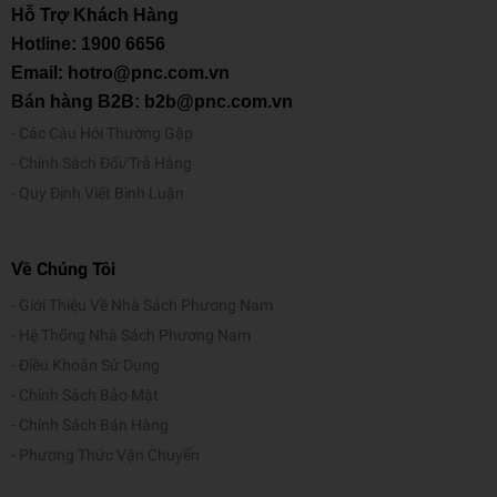
Nobel Văn chương năm 1950.
Hỗ Trợ Khách Hàng
Hotline:
1900 6656
Email: hotro@pnc.com.vn
Bán hàng B2B: b2b@pnc.com.vn
Các Câu Hỏi Thường Gặp
Chính Sách Đổi/Trả Hàng
Quy Định Viết Bình Luận
Về Chúng Tôi
Giới Thiệu Về Nhà Sách Phương Nam
Hệ Thống Nhà Sách Phương Nam
Điều Khoản Sử Dụng
Chính Sách Bảo Mật
Chính Sách Bán Hàng
Phương Thức Vận Chuyển