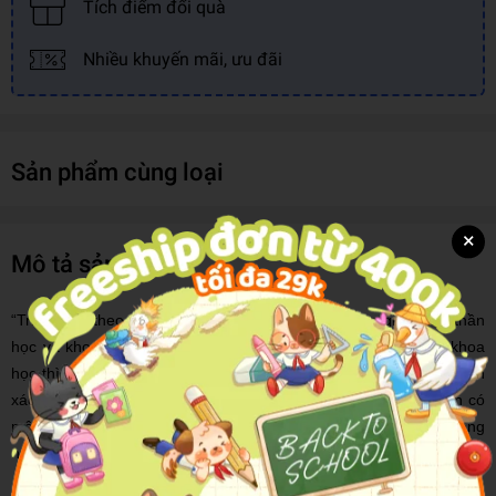
Tích điểm đổi quà
Nhiều khuyến mãi, ưu đãi
Sản phẩm cùng loại
×
Mô tả sản phẩm
“Triết học”, theo Bertrand Russell, là thứ gì đó trung gian giữa thần
học và khoa học. Nếu tất cả tri thức minh xác đều thuộc về khoa
học thì hết thảy giáo điều dạy dỗ những gì vượt quá tri thức minh
xác đều thuộc về thần học. Và giữa thần học và khoa học còn có
một Bãi Hoang, dễ hứng chịu công kích từ cả hai phía; Bãi Hoang
này chính là triết học.