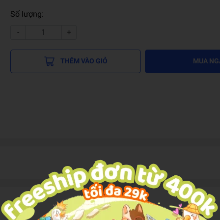
Số lượng:
-
+
THÊM VÀO GIỎ
MUA NG