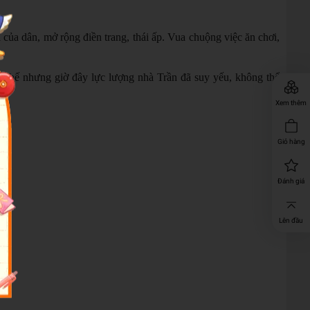
của dân, mở rộng điền trang, thái ấp. Vua chuộng việc ăn chơi,
. Thế nhưng giờ đây lực lượng nhà Trần đã suy yếu, không thể
Xem thêm
Giỏ hàng
Đánh giá
Lên đầu