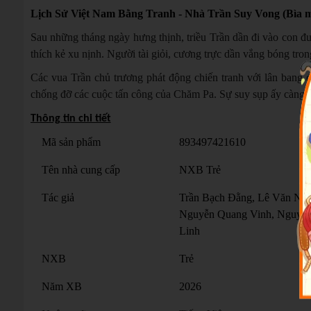
Lịch Sử Việt Nam Bằng Tranh - Nhà Trần Suy Vong (Bìa 
Sau những tháng ngày hưng thịnh, triều Trần dần đi vào con đư
thích kẻ xu nịnh. Người tài giỏi, cương trực dần vắng bóng tron
Các vua Trần chủ trương phát động chiến tranh với lân bang 
chống đỡ các cuộc tấn công của Chăm Pa. Sự suy sụp ấy càng di
Thông tin chi tiết
Mã sản phẩm
893497421610
Tên nhà cung cấp
NXB Trẻ
Tác giả
Trần Bạch Đằng, Lê Văn Nă
Nguyễn Quang Vinh, Nguyễ
Linh
NXB
Trẻ
Năm XB
2026