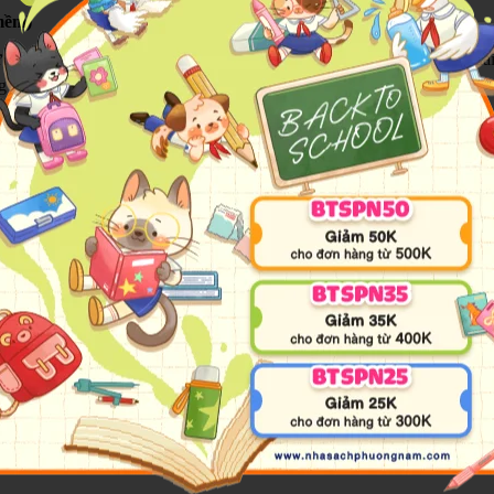
mềm)
ờng suy vong. Tầng lớp quý tộc lợi dụng quyền thế chiếm đoạt đất đai 
g triều. Cuộc sống của dân chúng trở nên lầm than, cơ cực.
để củng cố nền thống trị trong nước và đề cao uy thế với nước ngoài
ễn ra nhanh chóng hơn bởi tranh chấp ngay trong triều đình nhà Trần.
m,
n Thùy