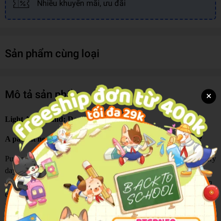
Nhiều khuyến mãi, ưu đãi
Sản phẩm cùng loại
Mô tả sản phẩm
×
Light And Sound: Doctor
A patient needs help... are you ready to become the doctor?
Put on your imaginary white coat and step into a world where every
day brings a new challenge to solve. With interactive flaps to lift,
sounds to hear, and lights that bring each scene to life, children can
experience the excitement of caring for patients and discovering
how a hospital works.