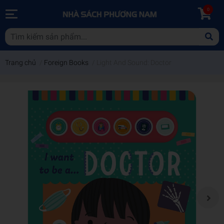
0
Trang chủ
/
Foreign Books
/
Light And Sound: Doctor