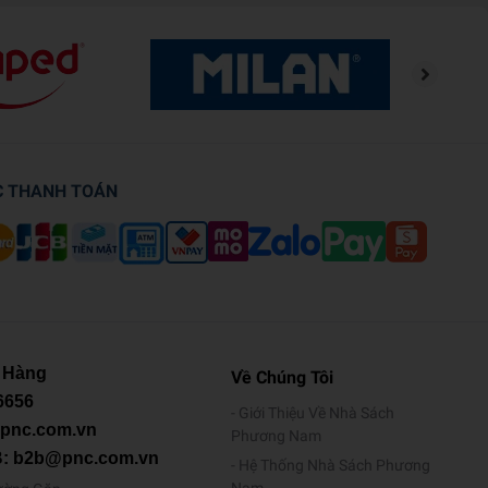
C THANH TOÁN
 Hàng
Về Chúng Tôi
6656
Giới Thiệu Về Nhà Sách
@pnc.com.vn
Phương Nam
B: b2b@pnc.com.vn
Hệ Thống Nhà Sách Phương
Nam