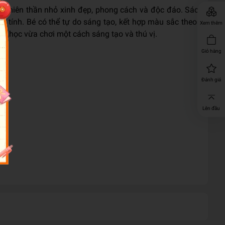
g thiên thần nhỏ xinh đẹp, phong cách và độc đáo. Sách
á tính. Bé có thể tự do sáng tạo, kết hợp màu sắc theo ý
Xem thêm
vừa học vừa chơi một cách sáng tạo và thú vị.
Giỏ hàng
Đánh giá
Lên đầu