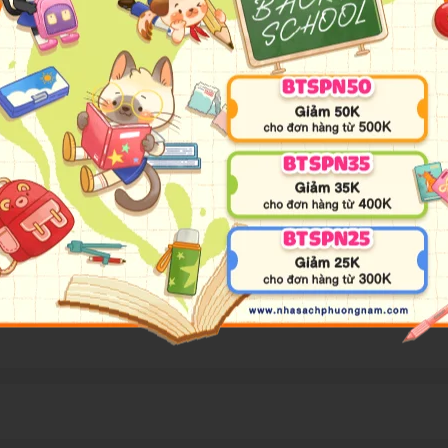
ười Bạn
là cuốn sách tô màu dành cho các bé yêu thích nhữn
rang phục ấn tượng, biểu cảm tự tin và phong cách thời trang c
léo và tăng khả năng tập trung. Đây là lựa chọn lý tưởng để bé 