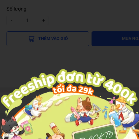
Số lượng:
-
+
THÊM VÀO GIỎ
MUA NG