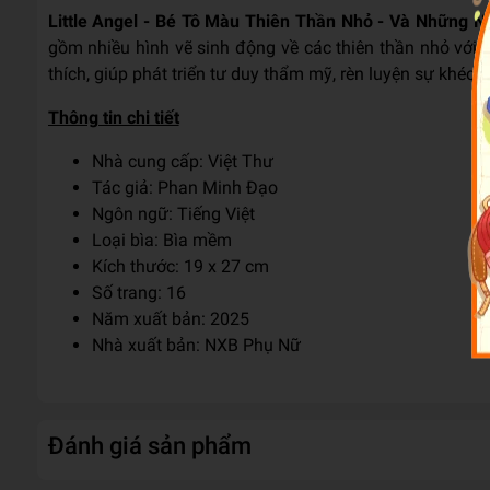
Little Angel - Bé Tô Màu Thiên Thần Nhỏ - Và Những Ng
gồm nhiều hình vẽ sinh động về các thiên thần nhỏ với t
thích, giúp phát triển tư duy thẩm mỹ, rèn luyện sự khéo 
Thông tin chi tiết
Nhà cung cấp: Việt Thư
Tác giả: Phan Minh Đạo
Ngôn ngữ: Tiếng Việt
Loại bìa: Bìa mềm
Kích thước: 19 x 27 cm
Số trang: 16
Năm xuất bản: 2025
Nhà xuất bản: NXB Phụ Nữ
Đánh giá sản phẩm