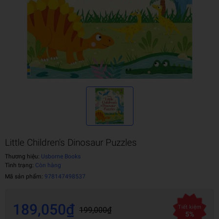
Little Children's Dinosaur Puzzles
Thương hiệu:
Usborne Books
Tình trạng:
Còn hàng
Mã sản phẩm:
978147498537
189,050₫
Tiết kiệm
199,000₫
5%