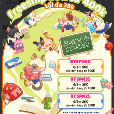
Nhiều khuyến mãi, ưu đãi
Sản phẩm cùng loại
Mô tả sản phẩm
This exciting activity book is packed with dinosaur-themed
word, number and picture puzzles for young children. Spot
the difference between long-necked leaf-eaters and toothy
tyrannosaurs, lead a team of scientists through a maze to a
pit full of fossils, complete a dinosaur wordsearch and more.
Đánh giá sản phẩm