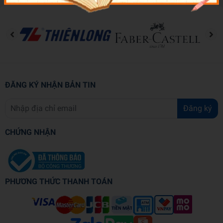
ĐĂNG KÝ NHẬN BẢN TIN
Đăng ký
CHỨNG NHẬN
PHƯƠNG THỨC THANH TOÁN