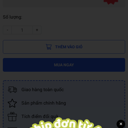
Số lượng:
-
+
THÊM VÀO GIỎ
MUA NGAY
Giao hàng toàn quốc
Sản phẩm chính hãng
Tích điểm đổi quà
×