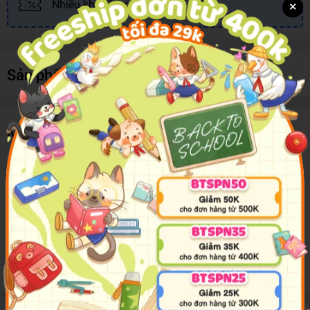
×
Nhiều khuyến mãi, ưu đãi
Sản phẩm cùng loại
Mô tả sản phẩm
Little Children's Springtime Puzzles
Featuring flowers, bunnies, eggs, chicks and lambs, this
puzzle book is bursting with mazes, dot-to-dot, spot the
difference, simple logic puzzles and wordsearches. It's ideal
for journeys, holidays and times when spring showers stop
play, and will keep children entertained while helping
develop their skills in reading, counting and observation.