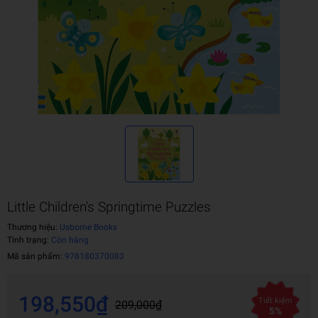
Little Children's Springtime Puzzles
Thương hiệu:
Usborne Books
Tình trạng:
Còn hàng
Mã sản phẩm:
978180370083
198,550₫
Tiết kiệm
209,000₫
5%