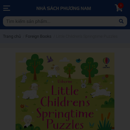
0
Trang chủ
/
Foreign Books
/
Little Children's Springtime Puzzles