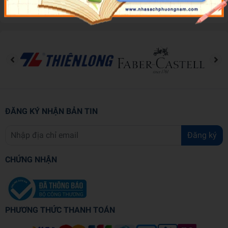
Đánh giá sản phẩm
ĐĂNG KÝ NHẬN BẢN TIN
Đăng ký
CHỨNG NHẬN
PHƯƠNG THỨC THANH TOÁN