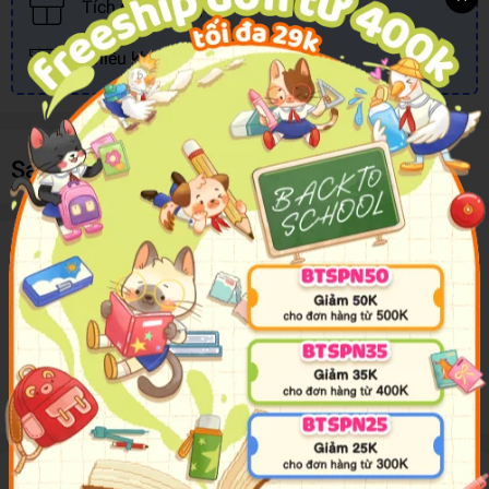
Tích điểm đổi quà
Nhiều khuyến mãi, ưu đãi
Sản phẩm cùng loại
Mô tả sản phẩm
Giới thiệu thế giới động vật với những đứa trẻ của bạn bằng
cuốn sách trượt đóng gói đầy đủ các thông tin thú vị với
những hình ảnh đầy màu sắc. Tìm hiểu với 5 câu đố với
thanh trượt và các trang sự kiện hấp dẫn.
Đánh giá sản phẩm