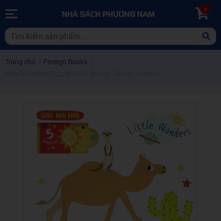
0
Trang chủ
/
Foreign Books
/
Little Wonders Puzzle Slider Books - Desert Animals