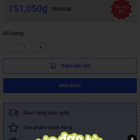
151,050₫
Tiết kiệm
159,000₫
5%
Số lượng:
-
+
THÊM VÀO GIỎ
MUA NGAY
Giao hàng toàn quốc
Sản phẩm chính hãng
×