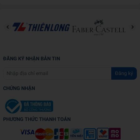
mình từng yêu tha thiết
– Những người mong muốn thử nghiệm và bước ra khỏi
vùng an toàn
Thông tin chi tiết
Nhà cung cấp: NXB Phụ Nữ
Tác giả: Đinh Lê Hương
ĐĂNG KÝ NHẬN BẢN TIN
Ngôn ngữ: Tiếng Việt
Loại bìa: Bìa mềm
Đăng ký
Kích thước: 13.5 x 20.5 cm
Số trang: 296
CHỨNG NHẬN
Năm xuất bản: 2025
Nhà xuất bản: NXB Phụ Nữ
PHƯƠNG THỨC THANH TOÁN