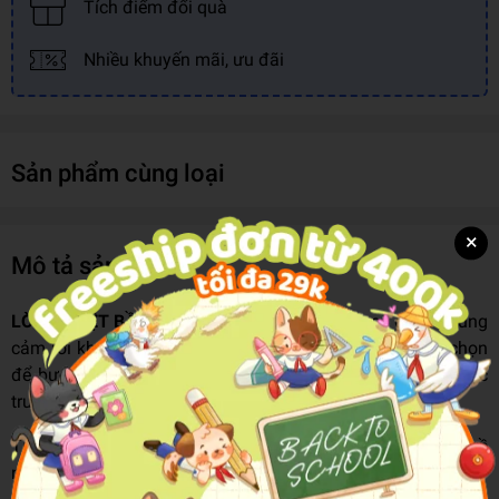
Tích điểm đổi quà
Nhiều khuyến mãi, ưu đãi
Sản phẩm cùng loại
×
Mô tả sản phẩm
LỜI TỪ BIỆT BẦU TRỜI
là hành trình của một cô gái trẻ dũng
cảm rời khỏi vùng an toàn, rẽ lối từ trường chuyên lớp chọn
để bước vào bầu trời – nơi mỗi chuyến bay là một bài học
trưởng thành.
Từ Seoul đến Paris, từ những lời “nghe đồn muôn thuở” về
nghề tiếp viên đến những bữa trưa vội vã giữa lịch bay dày