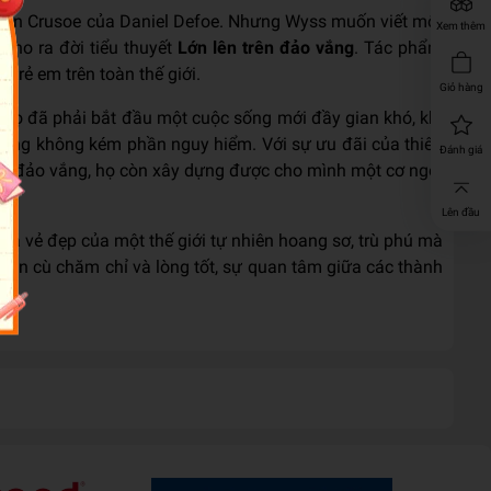
son Crusoe của Daniel Defoe. Nhưng Wyss muốn viết một
Xem thêm
cho ra đời tiểu thuyết
Lớn lên trên đảo vắng
. Tác phẩm
trẻ em trên toàn thế giới.
Giỏ hàng
 họ đã phải bắt đầu một cuộc sống mới đầy gian khó, khi
 cũng không kém phần nguy hiểm. Với sự ưu đãi của thiên
Đánh giá
rên đảo vắng, họ còn xây dựng được cho mình một cơ ngơi
Lên đầu
iả vẻ đẹp của một thế giới tự nhiên hoang sơ, trù phú mà
nh cần cù chăm chỉ và lòng tốt, sự quan tâm giữa các thành