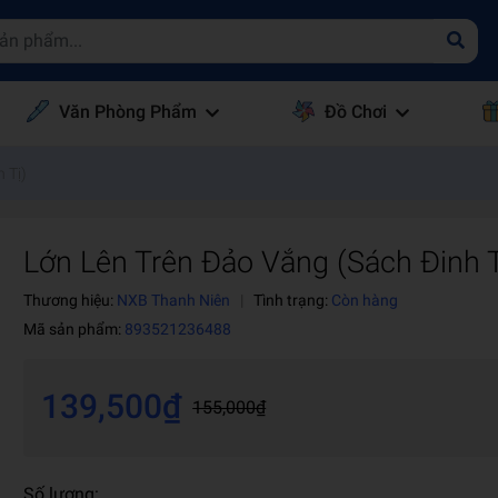
Văn Phòng Phẩm
Đồ Chơi
 Tị)
Lớn Lên Trên Đảo Vắng (Sách Đinh T
Thương hiệu:
NXB Thanh Niên
|
Tình trạng:
Còn hàng
Mã sản phẩm:
893521236488
139,500₫
155,000₫
Số lượng: