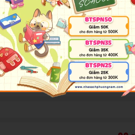
avid Wyss - người đã được truyền cảm hứng từ tác phẩm Robin
uộc sống thiên nhiên hoang dã dành riêng cho trẻ em, nên đã 
ã trở thành một trong những tác phẩm được yêu thích nhất của 
không may bị đắm tàu và trôi dạt vào một hoang đảo. Tại đây,
ang… Mỗi ngày với họ đều là một chuyến phiêu lưu kỳ thú nhưng
a đình Robinson không chỉ sống sót mà sau nhiều năm lưu lạc t
id Wyss,
Lớn lên trên đảo vắng
không chỉ bày ra trước mắt độc g
. Đó là tinh thần phiêu lưu dũng cảm, sự thông minh tài trí, tí