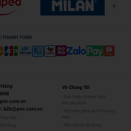
C THANH TOÁN
 Hàng
Về Chúng Tôi
6656
Giới Thiệu Về Nhà Sách
@pnc.com.vn
Phương Nam
B: b2b@pnc.com.vn
Hệ Thống Nhà Sách Phương
Nam
ường Gặp
Điều Khoản Sử Dụng
/Trả Hàng