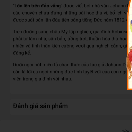
"Lớn lên trên đảo vắng"
được viết bởi nhà văn Johann D
câu chuyện chứa đựng những bài học thú vị, bổ ích về c
được xuất bản lần đầu tiên bằng tiếng Đức năm 1812 và đ
Trên đường sang châu Mỹ lập nghiệp, gia đình Robinson 
phải tự làm nhà, săn bắn, trồng trọt, thuần hóa thú ho
nhiên và tinh thần kiên cường vượt qua nghịch cảnh, gi
đáng kể.
Dưới ngòi bút miêu tả chân thực của tác giả Johann Dav
còn là lời ca ngợi những đức tính tuyệt vời của con người
viên trong gia đình với nhau.
Đánh giá sản phẩm