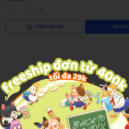
-
+
THÊM VÀO GIỎ
MUA NG