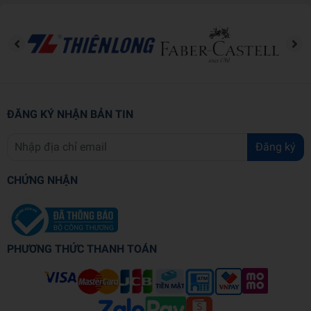
Lòng mẹ bao la: Mẹ sẽ đợi con
Lòng mẹ bao la: Hứa nhé, đừng quên!
Lòng mẹ bao la: Vì con là duy nhất
Lòng mẹ bao la: Mình mãi bên nhau
Lòng mẹ bao la: Vững bước con nhé!
Lòng mẹ bao la: Nói với mẹ
Lòng mẹ bao la: Khác nhau thì sao?
ĐĂNG KÝ NHẬN BẢN TIN
Đăng ký
CHỨNG NHẬN
PHƯƠNG THỨC THANH TOÁN