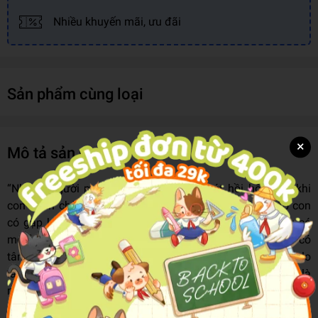
Nhiều khuyến mãi, ưu đãi
Sản phẩm cùng loại
×
Mô tả sản phẩm
“Những người mẹ luôn cảm thấy có chút hồi hộp mỗi khi
con mình chào tạm biệt để tới trường. Không biết ở đó con
có gặp khó khăn hay không, mỗi khi con khóc vì không có
mẹ ở bên thì phải làm sao đây? Những người mẹ luôn có
tâm trạng bồn chồn, lo lắng như thế đấy. Nhưng đừng lo
lắng nhé! Khi con giơ tay lên chào tạm biệt cũng có nghĩa là
mẹ đã ở trong tim của con rồi. Đứa trẻ sẽ luôn luôn nhớ ánh
mắt, bàn tay của mẹ. Cuốn sách này sẽ giúp các con cảm