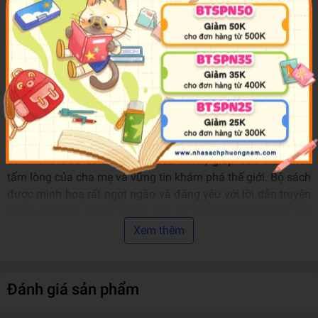
giúp chúng ta đón nhận những đứa trẻ với vẻ đẹp tâm hồn
của riêng chúng.”
- Cho Seon-mi – Cố vấn chương trình Giáo dục trẻ em đài
EBS, Giảng viên khoa Y học Sức khoẻ Tinh thần, trường Đại
học Aju, Hàn Quốc.
------
Bộ sách
Lòng Mẹ Bao La
là lời thủ thỉ tâm sự của người mẹ
dành cho đứa con bé bỏng của mình, giúp con thấu hiểu
tấm lòng của cha mẹ và vững tin khám phá thế giới. Bộ sách
được minh hoạ rất ngọt ngào và đáng yêu với lời dẫn truyện
đong đầy tình cảm, rất phù hợp để mẹ và bé cùng đọc với
nhau.
Xem thêm
Mời các bạn tìm đọc trọn bộ
Lòng Mẹ Bao La
:
Lòng mẹ bao la: Chơi cùng nhau
Đánh giá sản phẩm
Lòng mẹ bao la: Mãi yêu con