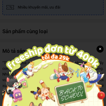
Nhiều khuyến mãi, ưu đãi
Sản phẩm cùng loại
×
Mô tả sản phẩm
“Tình yêu của mẹ dành cho con quá lớn nên mỗi khi thấy
con có điểm thiếu sót, những bà mẹ thường vô cùng lo lắng.
Những khi ấy, các bà mẹ hãy nói với con rằng: dù con có
vụng về, dù con có làm sai, dù con khác với những người
xung quanh thì cũng không sao cả. Bởi thực ra mỗi đứa trẻ
đều lớn lên mỗi ngày theo nhịp độ của riêng mình. Chúng ta
yêu bọn trẻ không phải vì chúng toàn diện hoàn hảo, mà bởi
vì chúng là duy nhất. Tôi mong muốn rằng cuốn sách này sẽ