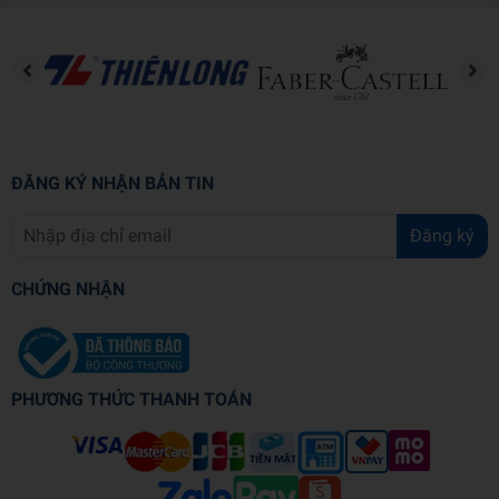
Lòng mẹ bao la: Dù mẹ không hoàn hảo
Lòng mẹ bao la: Mẹ sẽ đợi con
Lòng mẹ bao la: Hứa nhé, đừng quên!
Lòng mẹ bao la: Vì con là duy nhất
Lòng mẹ bao la: Mình mãi bên nhau
Lòng mẹ bao la: Vững bước con nhé!
Lòng mẹ bao la: Nói với mẹ
ĐĂNG KÝ NHẬN BẢN TIN
Lòng mẹ bao la: Khác nhau thì sao?
Đăng ký
CHỨNG NHẬN
PHƯƠNG THỨC THANH TOÁN