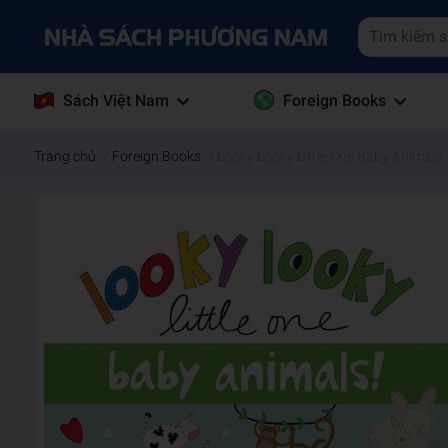
Sách Việt Nam
Foreign Books
Trang chủ
/
Foreign Books
/
Looky Looky Little One Baby Animals