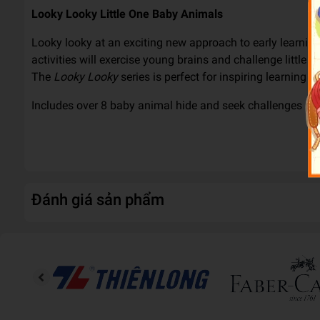
Looky Looky Little One Baby Animals
Looky looky at an exciting new approach to early learning 
activities will exercise young brains and challenge little
The
Looky Looky
series is perfect for inspiring learning
Includes over 8 baby animal hide and seek challenges perf
Đánh giá sản phẩm