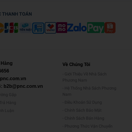
C THANH TOÁN
 Hàng
Về Chúng Tôi
6656
Giới Thiệu Về Nhà Sách
@pnc.com.vn
Phương Nam
B: b2b@pnc.com.vn
Hệ Thống Nhà Sách Phương
Nam
ường Gặp
Điều Khoản Sử Dụng
/Trả Hàng
Chính Sách Bảo Mật
ình Luận
Chính Sách Bán Hàng
Phương Thức Vận Chuyển