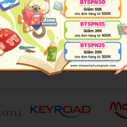
and introduce your little one to our great, big, beautiful world! 
 ones to search for and identify objects, colors, numbers, shape
 and curiosity and makes a wonderful baby shower gift or read al
ect for little learners ages 0-3, featuring sweet and snuggly ba