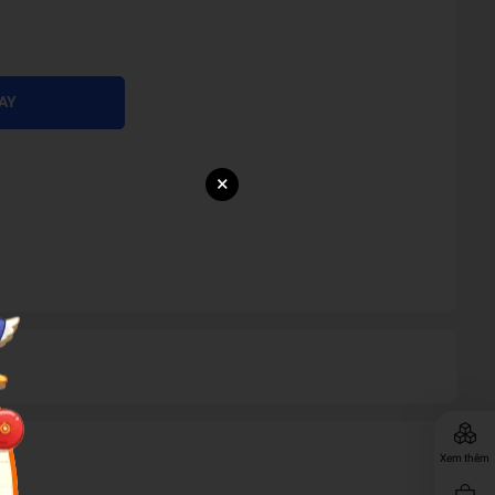
AY
×
Xem thêm