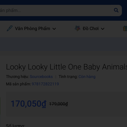
Văn Phòng Phẩm
Đồ Chơi
Looky Looky Little One Baby Animal
Thương hiệu:
Sourcebooks
|
Tình trạng:
Còn hàng
Mã sản phẩm:
978172822119
170,050₫
179,000₫
Số lượng: