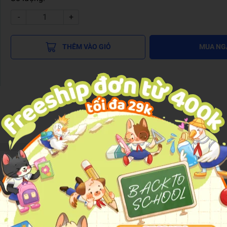
-
+
THÊM VÀO GIỎ
MUA NG