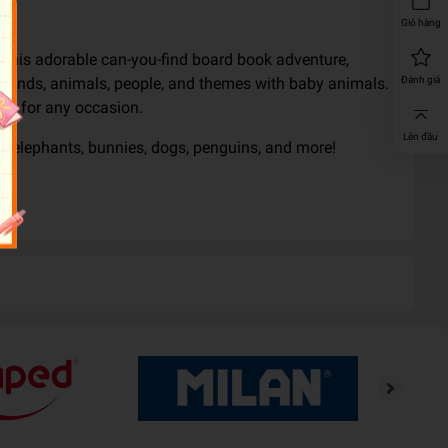
Giỏ hàng
In this adorable can-you-find board book adventure,
s, sounds, animals, people, and themes with baby animals.
Đánh giá
oud for any occasion.
Lên đầu
by elephants, bunnies, dogs, penguins, and more!