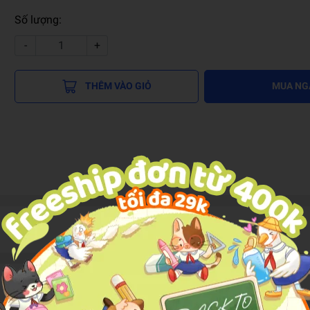
Số lượng:
-
+
THÊM VÀO GIỎ
MUA NG