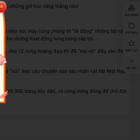
 sau những giờ học căng thẳng nào!
Xem thêm
t cao như núi. Hãy cùng chúng tớ “rã đông” những bộ não
Giỏ hàng
ực cho những hoạt động tưng bừng sắp tới.
a, chứ 12 cung hoàng đạo thì đã “nai nịt” đâu vào đấy,
Đánh giá
Lên đầu
ề cả “núi” kẹo, câu chuyện của các nhân vật lớp Mật Ngữ
lên tới 300 trang dày dặn, vô cùng xứng đáng để chờ đợi