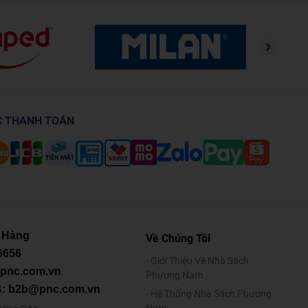
C THANH TOÁN
 Hàng
Về Chúng Tôi
6656
Giới Thiệu Về Nhà Sách
@pnc.com.vn
Phương Nam
B: b2b@pnc.com.vn
Hệ Thống Nhà Sách Phương
Nam