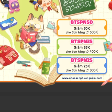
ển tập đặc biệt) (Vol. 4)
về để thổi bùng năng lượng niềm vui
u bạn đã lại rơi vào trạng thái ngán ngẩm với mớ bài tập chấ
ển tập đặc biệt) (Vol. 4)
để cùng cười ha ha, “nạp” lại động l
a trang Halloween vô củng được mong đợi. Bạn đã sẵn sàng chư
 đêm 30/10 để chơi trò “trick or treat”. Đánh một vòng gom v
 tuyển tập những truyện tranh hay nhất của
Lớp Học Mật Ngữ