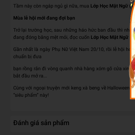
Tầm này còn ngáp ngủ gì nữa, mua
Lớp Học Mật Ngữ (Tuy
Mùa lễ hội mới đang đợi bạn
Trở lại trường học, sau những háo hức ban đầu thì nhiề
đang đóng băng mệt mỏi, đọc cuốn
Lớp Học Mật Ngữ (Tuy
Gần nhất là ngày Phụ Nữ Việt Nam 20/10, rồi lễ hội hó
chuẩn bị đưa
bạn rồng rắn đi vòng quanh nhà hàng xóm gõ cửa xin kẹo
bắt đầu mở ra...
Cùng với ngoại truyện mới keng xà beng về Halloween là
“siêu phẩm” này!
Đánh giá sản phẩm