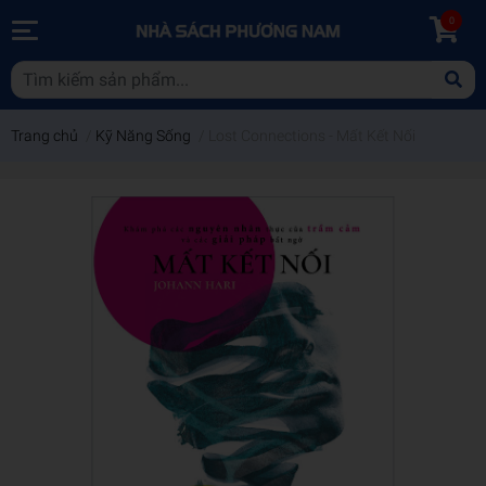
0
Trang chủ
/
Kỹ Năng Sống
/
Lost Connections - Mất Kết Nối