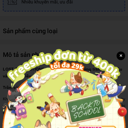
Nhiều khuyến mãi, ưu đãi
Sản phẩm cùng loại
Mô tả sản phẩm
×
LOST CONNECTIONS - MẤT KẾT NỐI - Chứng trầm cảm, lo âu
và những điều bị bỏ quên
Trầm cảm - căn bệnh của thời đại 4.0
Khái niệm và các triệu chứng của rối loạn trầm cảm đang dần ngày
càng trở nên quen thuộc hơn trong xã hội hiện đại, đặc biệt là khi
internet và các mạng xã hội trở nên phổ biến hơn. Tuy nhiên,
không vì thế mà người ta có cái nhìn đúng đắn hay tích cực về căn
bệnh này. Vẫn còn đâu đó có người nghĩ rằng, trầm cảm là một