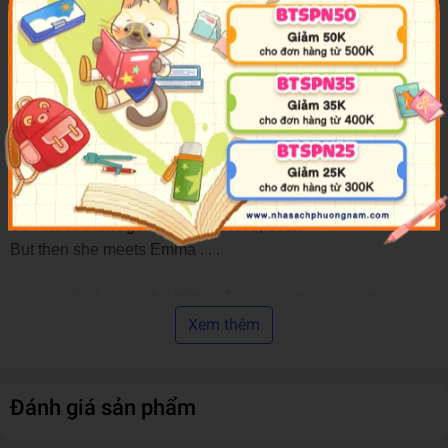
As far as Phoebe Davis is concerned, love is to be avoided
at all costs. Why would you spend your life worrying about
something that turns you into a complete moron? If her best
friend Polly is anything to go by, the first sniff of a
relationship makes you forget about your friends (like,
hello?), get completely obsessed with sex (yawn) and bang
on constantly about a person who
definitely
isn't as great as
you think they are.
So Phoebe isn't going to fall in love, ever.
But then she meets Emma . . .
Love is for Losers
by Wibke Brueggemann is a hilarious,
life-affirming novel about all the big stuff: love, sex,
Xem thêm
death, family, heartbreak, kittens . . . and kisses that turn
the whole world upside down.
Đánh giá sản phẩm