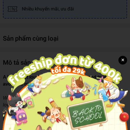
Nhiều khuyến mãi, ưu đãi
Sản phẩm cùng loại
×
Mô tả sản phẩm
A laugh out loud look at first love, loss and trying to
avoid the girl of your dreams.
What a stupid expression that is in the first place: To fall in
love.
Like you fall into a ditch or something.
Maybe people need to look where they’re going.