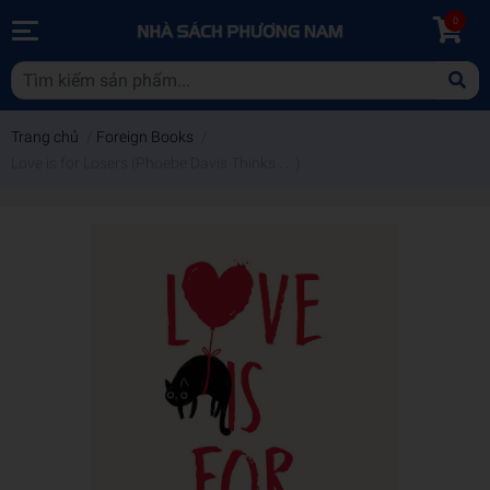
0
Trang chủ
/
Foreign Books
/
Love is for Losers (Phoebe Davis Thinks . . .)