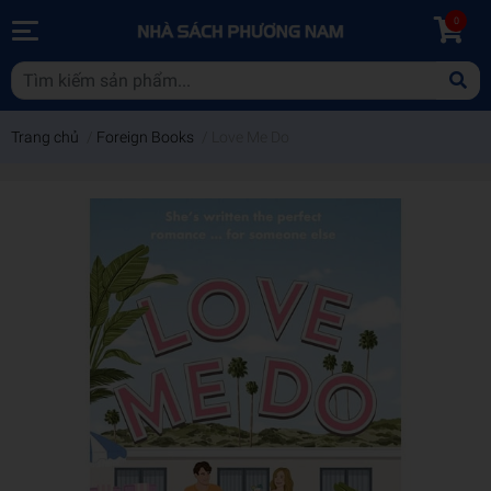
0
Trang chủ
/
Foreign Books
/
Love Me Do