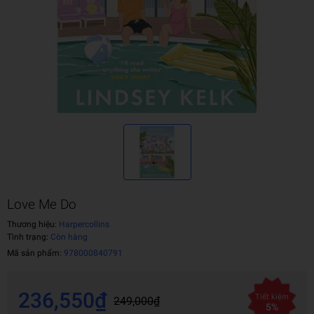
Love Me Do
Thương hiệu:
Harpercollins
Tình trạng:
Còn hàng
Mã sản phẩm:
978000840791
236,550₫
Tiết kiệm
249,000₫
5%