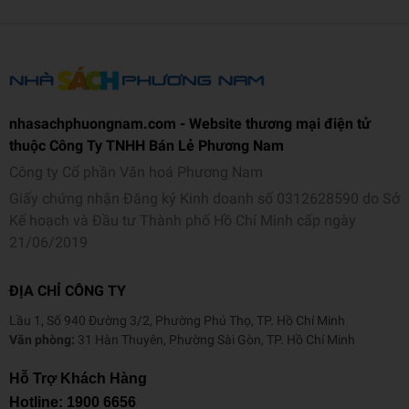
minute’
SOPHIE COUSENS
‘Funny and summery and so, so delicious’
SOPHIE IRWIN
‘Blissfully funny’
The i
nhasachphuongnam.com - Website thương mại điện tử
‘Told with all of Kelk’s trademark humour and warmth,
Love
thuộc Công Ty TNHH Bán Lẻ Phương Nam
Me Do
is an essential holiday read’
Red
Công ty Cổ phần Văn hoá Phương Nam
‘Lindsey’s books make the ideal summer read’
Woman &
Giấy chứng nhận Đăng ký Kinh doanh số 0312628590 do Sở
Home
Kế hoạch và Đầu tư Thành phố Hồ Chí Minh cấp ngày
21/06/2019
‘A funny, heartwarming romcom … will whip you up into a
feelgood frenzy, yearning for sunnier climes and a hot
dalliance of your own’
Heat
ĐỊA CHỈ CÔNG TY
Lầu 1, Số 940 Đường 3/2, Phường Phú Thọ, TP. Hồ Chí Minh
‘A perfect summer read’
Closer
Văn phòng:
31 Hàn Thuyên, Phường Sài Gòn, TP. Hồ Chí Minh
Hỗ Trợ Khách Hàng
Hotline:
1900 6656