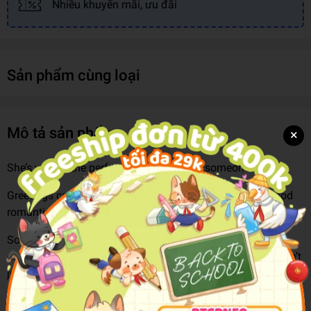
Nhiều khuyến mãi, ưu đãi
Sản phẩm cùng loại
Mô tả sản phẩm
×
She’s written the perfect romance . . . for someone else
Greetings card copywriter Phoebe Chapman knows a good
romantic line or two – and it makes her a fantastic Cupid.
So when she lands in the Hollywood Hills – a place that
proves film stars, golden beaches and secret waterfalls don’t
just exist in the movies – she can’t resist playing
matchmaker for her handsome neighbour, carpenter Ren.