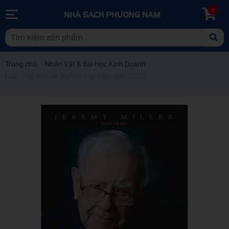
0
Trang chủ
/
Nhân Vật & Bài Học Kinh Doanh
/
Luật Của Warren Buffett (Tái bản năm 2022)