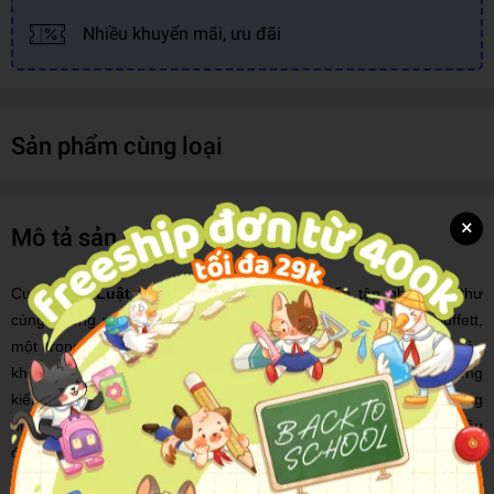
Nhiều khuyến mãi, ưu đãi
Sản phẩm cùng loại
×
Mô tả sản phẩm
Cuốn sách
Luật Của Warren Buffett
là tuyển tập những lá thư
cùng những nguyên tắc nền tảng trong đầu tư của Warren Buffett,
một trong những nhà tỷ phú giàu nhất thế giới với khối tài sản
không ngừng tăng lên từng ngày. Cuốn sách chứa đựng những
kiến thức uyên thâm và tư duy của một nhà đầu tư thành công
ngay cả khi bắt đầu bằng một nguồn vốn khiêm tốn. Những điều
được chia sẻ trong cuốn
Luật Của Warren Buffett
mang những
giá trị vượt thời gian và không gian. Dù cho chàng thanh niên