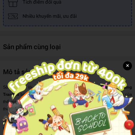
Tích điểm đổi quà
Nhiều khuyến mãi, ưu đãi
Sản phẩm cùng loại
×
Mô tả sản phẩm
Sống động, lôi cuốn tới từng chi tiết,
Lược Sử Thế Giới Bằng
Tranh
là bộ truyện tranh kể lại những sự kiện theo dòng lịch sử của
thế giới, từ thời nguyên thủy, thời phong kiến, các cuộc chiến tranh
thế giới tới thời hiện đại.
Bộ sách gồm 17 tập, cung cấp những kiến thức lịch sử giá trị, đáng
tin cậy khắp năm châu bốn bể, kết hợp với tranh vẽ sống động và