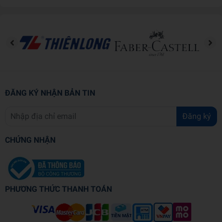
Lịch sử Hoa Kỳ
Chế độ quân chủ chuyên chế ở châu Âu
Cách mạng công nghiệp
Cách mạng Pháp
Sự bành trướng của chủ nghĩa đế quốc
Thế chiến I
Thế giới mới bất ổn
Phong trào đấu tranh giành độc lập dân tộc
ĐĂNG KÝ NHẬN BẢN TIN
Thế chiến II
Tranh chấp và hòa giải
Đăng ký
CHỨNG NHẬN
PHƯƠNG THỨC THANH TOÁN