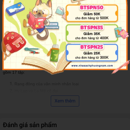
cách kể chuyện tài tình. Các mốc thời gian trong sách được sắp
xếp hợp lí, dễ hiểu, phù hợp với độc giả nhiều lứa tuổi.
Không phải chuỗi dài những con số liệt kê hay mốc thời gian khô
cứng trên trang sách, lịch sử thực ra rất rộng lớn, hấp dẫn và hữu
ích với mỗi cá nhân.
Lược Sử Thế Giới Bằng Tranh
mở ra con
đường nối giữa hiện tại và quá khứ, giúp chúng ta có thể hình dung
rõ hơn về lịch sử, về chặng đường phát triển của mỗi quốc gia, dân
tộc và toàn thể nhân loại.
Mời các bạn tìm đọc trọn bộ
Lược Sử Thế Giới Bằng Tranh
bao
gồm 17 tập:
Rạng đông của văn minh nhân loại
Hy Lạp và La Mã cổ đại
Ấn Độ và Trung Quốc cổ đại
Xem thêm
Đêm trường Trung cổ
Giao lưu Đông Tây
Đế quốc Mông Cổ
Đánh giá sản phẩm
Văn hóa Phục hưng và chinh phục các miền đất mới