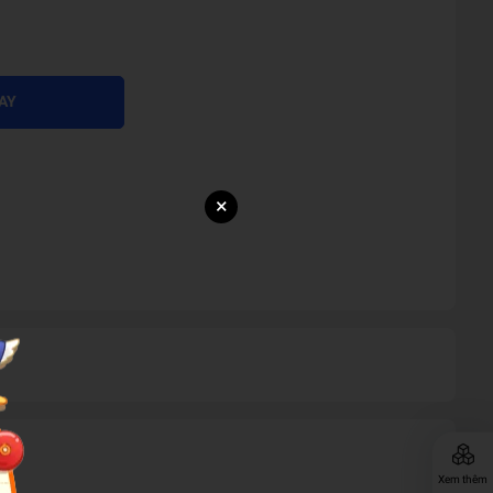
AY
×
Xem thêm