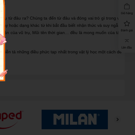
Giỏ hàng
rụ từ đâu ra? Chúng ta đến từ đâu và đóng vai trò gì trong vũ
g này hoặc dạng khác từ khi bắt đầu biết nhận thức và suy ngẫm
Đánh giá
phận của vũ trụ, Mũi tên thời gian… đều là mong muốn của tác
Lên đầu
ụ diễn tả những điều phức tạp nhất trong vật lý học một cách dễ