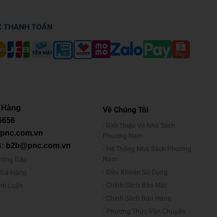
C THANH TOÁN
 Hàng
Về Chúng Tôi
6656
Giới Thiệu Về Nhà Sách
@pnc.com.vn
Phương Nam
B: b2b@pnc.com.vn
Hệ Thống Nhà Sách Phương
Nam
ường Gặp
Điều Khoản Sử Dụng
/Trả Hàng
Chính Sách Bảo Mật
ình Luận
Chính Sách Bán Hàng
Phương Thức Vận Chuyển