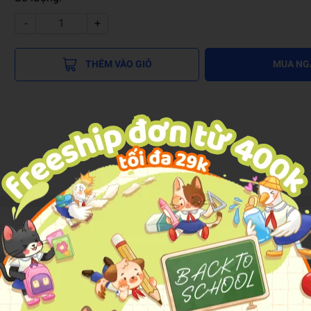
-
+
THÊM VÀO GIỎ
MUA NG