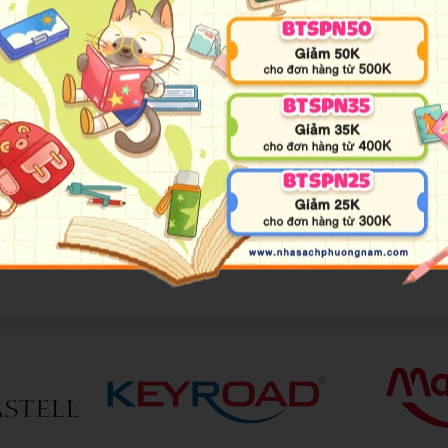
ng của chúng ta, và những vấn đề như Bản chất của vũ trụ là gì? Vũ t
những câu hỏi mà biết bao nhiêu thế hệ con người đã đặt ra dưới dạn
phẩm
Lược sử thời gian
như Vũ trụ giãn nở, Lỗ đen, Nguồn gốc và số 
 giải thích các giai đoạn lịch sử của toàn bộ vũ trụ.
sự dí dỏm rất riêng, tác giả Stephen Hawking đặt ra cho mình nhiệm v
ào, trừ phương trình nổi tiếng của Einstein: E = mc2