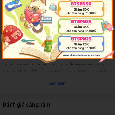
những điều trên.
Câu chuyện về hành tinh của chúng ta và các sinh vật mà nó duy
trì ngoạn mục hơn nhiều so với bất kỳ bộ phim bom tấn nào của
Hollywood, với đủ các tình tiết lắt léo có thể cạnh tranh với một
cuốn tiểu thuyết trinh thám giật gân bán chạy nhất. Nhưng mãi cho
tới gần đây, chúng ta mới bắt đầu ghép những mảnh ghép bí ẩn lại
với nhau để tạo thành một câu chuyện mạch lạc.
Dựa trên hàng thập kỷ nghiên cứu thực địa và những hiểu biết mới
nhất về khoa học hiện đại, nhà địa chất nổi tiếng Andrew H. Knoll
đã viết nên một bản tiểu sử chặt chẽ và dễ tiếp cận về Trái đất, ghi
chép lại lịch sử 4,6 tỷ năm của ngôi nhà chung mà chúng ta đang
cùng nhau sinh sống. Khi vấn đề biến đổi khí hậu của thế kỷ XXI
được đặt trong bối cảnh đáng lo ngại thì
Lược sử Trái đất: Bốn tỷ
Xem thêm
năm trong tám chương
là một cái nhìn cần thiết để hiểu về nơi
chúng ta đã bắt đầu và nơi chúng ta đang hướng đến. Bởi vì “Cuối
cùng, chúng ta sẽ chỉ bảo tồn những gì mình yêu, chỉ yêu những gì
Đánh giá sản phẩm
mình hiểu và chỉ hiểu những gì mình được dạy.”