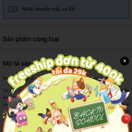
Nhiều khuyến mãi, ưu đãi
Sản phẩm cùng loại
×
Mô tả sản phẩm
Bạn đã biết gì về những thứ nằm phía dưới bàn chân mình?
Có thể, nơi bạn đang đứng đã từng bị “nấu chín” dưới một biển
dung nham cuộn trào, bị đè bẹp bởi một tảng băng cao chót vót, bị
rung chuyển bởi một vụ va chạm thiên thạch gần đó, hoặc có thể bị
ngạt thở bởi khí độc, bị nhấn chìm dưới đại dương, nằm trên đỉnh
một dãy núi, hay bị mang đi lang thang khắp nơi bởi những con
quái vật đáng sợ. Và sự thật có lẽ là hầu hết hoặc thậm chí tất cả