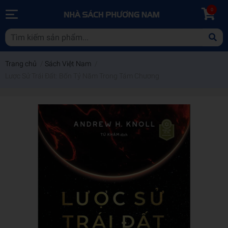
0
Trang chủ
/
Sách Việt Nam
/
Lược Sử Trái Đất: Bốn Tỷ Năm Trong Tám Chương