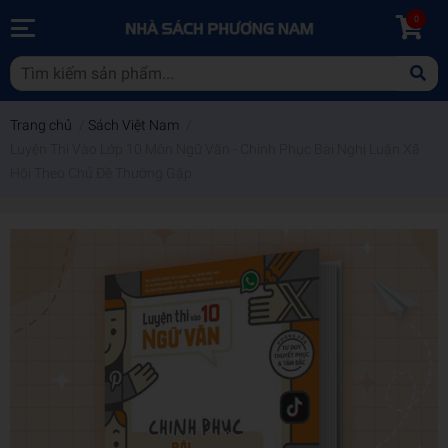
0
Trang chủ
/
Sách Việt Nam
/
Luyện Thi Vào Lớp 10 Môn Ngữ Văn - Chinh Phục Bài Nghị Luận Xã
Hội Theo Chủ Đề Thường Gặp