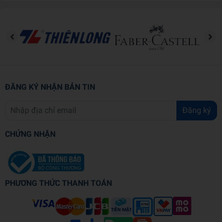
của nhiều tỉnh thành trên cả nước, đảm bảo bao phủ
các dạng đề phổ biến, giúp học sinh quen dạng bài và
biết cách xử lý linh hoạt.
30+ chủ đề bám sát thực tế, cập nhật xu hướng ra đề
mới trong những năm gần đây. Các đề tài trong sách
đều bám sát thực tế từ các vấn đề xã hội đang được
quan tâm đến những giá trị sống căn bản. Điều này
giúp học sinh không chỉ rèn kỹ năng viết, mà còn phát
ĐĂNG KÝ NHẬN BẢN TIN
triển tư duy phản biện và quan điểm cá nhân – những
yếu tố được đánh giá cao trong bài thi nghị luận xã
Đăng ký
hội.
Mỗi bài đều có dàn ý mẫu chi tiết, giúp học sinh hình
CHỨNG NHẬN
thành thói quen tư duy theo cấu trúc. Mỗi chủ đề đều
đi kèm dàn ý chi tiết, định hướng cách triển khai cụ thể
giúp học sinh biết cách tiếp cận đề và tổ chức bài viết
hợp lý, từ đó hình thành tư duy viết bài có hệ thống và
PHƯƠNG THỨC THANH TOÁN
dễ đạt điểm cao.
Tăng cường kỹ năng lập luận, diễn đạt, phản biện –
yếu tố then chốt để đạt điểm cao môn Văn.