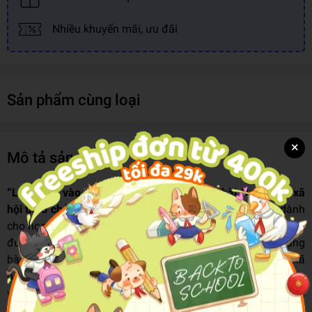
Nhiều khuyến mãi, ưu đãi
Sản phẩm cùng loại
×
Mô tả sản phẩm
“Luyện thi vào 10 Ngữ Văn – Chinh phục bài Nghị luận xã
hội theo chủ đề thường gặp”
là cuốn sách chuyên sâu dành
cho học sinh lớp 9 chuẩn bị bước vào kỳ thi vào lớp 10. Sách
được chia làm hai phần rõ ràng: Phương pháp viết các dạng
bài nghị luận xã hội; Thực hành viết một số bài nghị luận xã
hội. Cuốn sách được biên soạn từ những giáo viên có uy tín
và kinh nghiệm nhiều năm biên soạn sách tham khảo, sách
luyện thi bám sát chương trình học và thi – Là bộ luyện đề