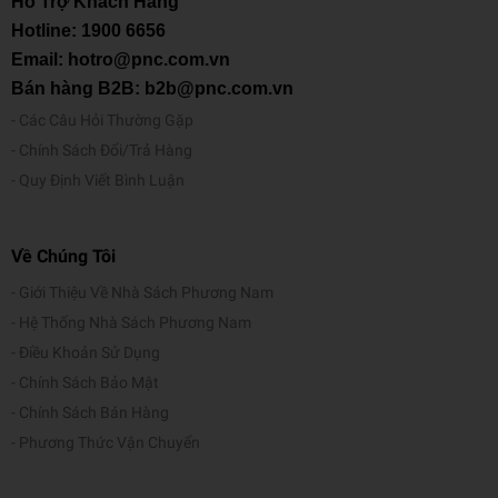
Hỗ Trợ Khách Hàng
Năm xuất bản: 2025
Hotline:
1900 6656
Nhà xuất bản: NXB ĐH Quốc Gia Hà Nội
Email: hotro@pnc.com.vn
Bán hàng B2B: b2b@pnc.com.vn
Các Câu Hỏi Thường Gặp
Chính Sách Đổi/Trả Hàng
Quy Định Viết Bình Luận
Về Chúng Tôi
Giới Thiệu Về Nhà Sách Phương Nam
Hệ Thống Nhà Sách Phương Nam
Điều Khoản Sử Dụng
Chính Sách Bảo Mật
Chính Sách Bán Hàng
Phương Thức Vận Chuyển