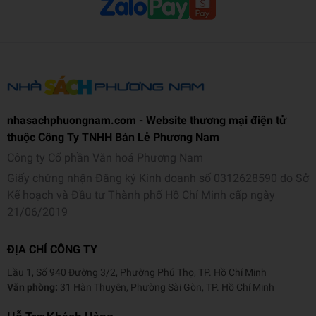
Phù hợp cho cả tự học tại nhà hoặc sử dụng như tài
liệu hỗ trợ. Với cấu trúc rõ ràng, giải thích cặn kẽ và
nhiều bài thực hành, sách hoàn toàn phù hợp cho học
sinh tự học mà không bị “lạc đường”. Đồng thời, giáo
viên có thể dùng sách làm tài liệu tham khảo giảng
dạy.
nhasachphuongnam.com - Website thương mại điện tử
Với những ƯU ĐIỂM trên, cuốn sách
Luyện thi vào 10 Ngữ
thuộc Công Ty TNHH Bán Lẻ Phương Nam
Văn – Chinh phục bài Nghị luận xã hội theo chủ đề thường
gặp
chắc chắn sẽ là người bạn đồng hành, giúp các bạn học
Công ty Cổ phần Văn hoá Phương Nam
sinh lớp 9 chinh phục thành công kỳ thi vào lớp 10 sắp tới.
Giấy chứng nhận Đăng ký Kinh doanh số 0312628590 do Sở
Kế hoạch và Đầu tư Thành phố Hồ Chí Minh cấp ngày
Thông tin chi tiết
21/06/2019
Nhà cung cấp: Megabook
Tác giả: Nhiều Tác Giả
ĐỊA CHỈ CÔNG TY
Ngôn ngữ: Tiếng Việt
Lầu 1, Số 940 Đường 3/2, Phường Phú Thọ, TP. Hồ Chí Minh
Loại bìa: Bìa mềm
Văn phòng:
31 Hàn Thuyên, Phường Sài Gòn, TP. Hồ Chí Minh
Kích thước: 19 x 26.5 cm
Số trang: 156