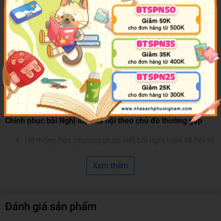
chất lượng mới nhất chiếm trọn sự mong đợi của các học
sinh lớp 9.
Luyện thi vào 10 Ngữ Văn – Chinh phục bài Nghị luận xã hội
theo chủ đề thường gặp
chính là trợ thủ đắc lực giúp học
sinh rèn kỹ năng viết văn nghị luận xã hội và nâng cao tư
duy lập luận, xử lý các dạng đề để có thể đạt điểm cao trong
các kỳ thi đặc biệt là kỳ thi vào 10.
Ưu điểm nổi bật của sách: Luyện thi vào 10 Ngữ Văn –
Chinh phục bài Nghị luận xã hội theo chủ đề thường gặp
Hệ thống hóa phương pháp viết bài nghị luận xã hội rõ
ràng, dễ hiểu, dễ áp dụng: Cuốn sách giúp học sinh
nắm vững quy trình viết bài nghị luận xã hội từ cách
Xem thêm
đọc – hiểu đề đến cách viết đoạn văn, triển khai luận
điểm logic và mạch lạc.
Tổng hợp đầy đủ các dạng bài thường gặp trong đề
Đánh giá sản phẩm
thi: Nội dung được chọn lọc kỹ lưỡng từ đề thi vào 10