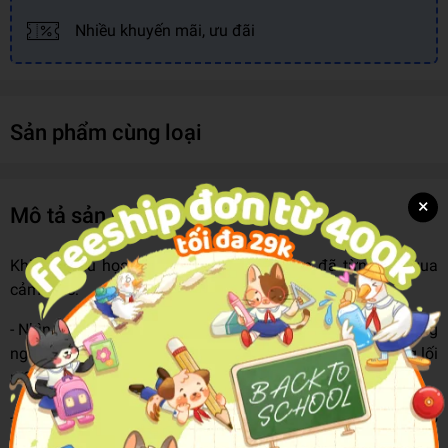
Nhiều khuyến mãi, ưu đãi
Sản phẩm cùng loại
×
Mô tả sản phẩm
Khi bắt đầu học tiếng Trung, có phải bạn đã từng trải qua
cảm giác:
- Nhìn vào trang sách tiếng Trung với đầy những ký tự loằng
ngoằng khiến bạn choáng ngợp, như một mê cung không lối
ra?
- Bạn đưa bút viết theo thì nét chữ khi thì xiêu vẹo, lúc thì chỗ
đậm chỗ nhạt, trông chẳng giống tiếng Trung chút nào?