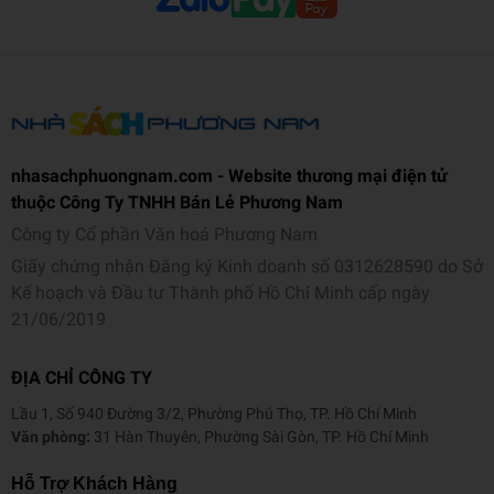
Thông tin chi tiết
Nhà cung cấp: Skybooks
Tác giả: Thanh Hằng
Ngôn ngữ: Tiếng Việt
Loại bìa: Bìa mềm
nhasachphuongnam.com - Website thương mại điện tử
Kích thước: 17.5 x 25 cm
thuộc Công Ty TNHH Bán Lẻ Phương Nam
Số trang: 132
Công ty Cổ phần Văn hoá Phương Nam
Năm xuất bản: 2025
Giấy chứng nhận Đăng ký Kinh doanh số 0312628590 do Sở
Nhà xuất bản: NXB Phụ Nữ
Kế hoạch và Đầu tư Thành phố Hồ Chí Minh cấp ngày
21/06/2019
ĐỊA CHỈ CÔNG TY
Lầu 1, Số 940 Đường 3/2, Phường Phú Thọ, TP. Hồ Chí Minh
Văn phòng:
31 Hàn Thuyên, Phường Sài Gòn, TP. Hồ Chí Minh
Hỗ Trợ Khách Hàng