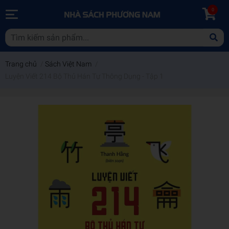
0
Trang chủ
/
Sách Việt Nam
/
Luyện Viết 214 Bộ Thủ Hán Tự Thông Dụng - Tập 1