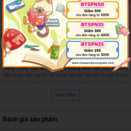
- Phân vân không biết bắt đầu từ đâu, làm sao để nhớ nổi
những chữ tưởng như "sinh đôi" như 未 (vị – chưa) và 末
(mạt – cuối)?
Đừng lo... bạn không đơn độc! Tất cả những khó khăn này
đều hoàn toàn bình thường với người mới học tiếng Trung.
Vấn đề không phải do bạn không đủ giỏi - mà là bạn chưa
tìm được giải pháp đúng!
Tiếng Trung vốn là ngôn ngữ tượng hình nên mỗi nét chữ
đều được cấu tạo từ rất nhiều bộ thủ. Bộ thủ là các thành
phần cơ bản được sử dụng để cấu thành nên các chữ Hán
trong tiếng Trung. Chữ Hán thường bao gồm một hoặc nhiều
Xem thêm
bộ thủ, và bộ thủ thường có ý nghĩa liên quan đến ý nghĩa
hoặc cách đọc của chữ đó. Hiểu được 214 bộ thủ thông
dụng cũng giống như nắm trong tay chìa khóa vàng để mở
cánh cửa Hán ngữ, giúp việc ghi nhớ và phân biệt chữ viết
Đánh giá sản phẩm
trở nên dễ dàng hơn bao giờ hết.