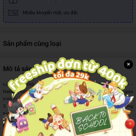
Nhiều khuyến mãi, ưu đãi
Sản phẩm cùng loại
×
Mô tả sản phẩm
Luyện viết chữ đẹp từ vựng Tiếng Anh Family and Friends -
National Edition - là bộ tập viết được biên soạn nội dung theo giáo
trình Family and Friends dành cho các bé học sinh từ lớp 1 đến lớp
3, hỗ trợ các bé học hiệu quả, ghi nhớ nhanh từ vựng theo chương
trình học trên lớp.
Ưu điểm nổi bật của Luyện viết chữ đẹp từ vựng Tiếng Anh
Family and Friends - National Edition: