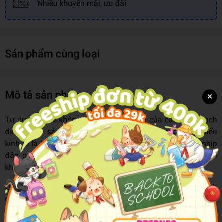
Nhiều khuyến mãi, ưu đãi
Sản phẩm cùng loại
Mô tả sản phẩm
×
Tư duy kinh tế không phải là đặc quyền của các nhà hoạch
định chính sách. Trong thế giới biến động ngày nay, hiểu
kinh tế là hiểu cách xã hội vận hành, là nắm bắt được nhịp
đập của thị trường, của đầu tư, tiêu dùng và chính trị tài
khóa.
Lý Thuyết Kinh Tế Phương Tây Hiện Đại
là cuốn sách dành
cho những ai không chấp nhận sống trong trạng thái mù mờ
trước những biến động kinh tế vĩ mô. Tác phẩm mang tính