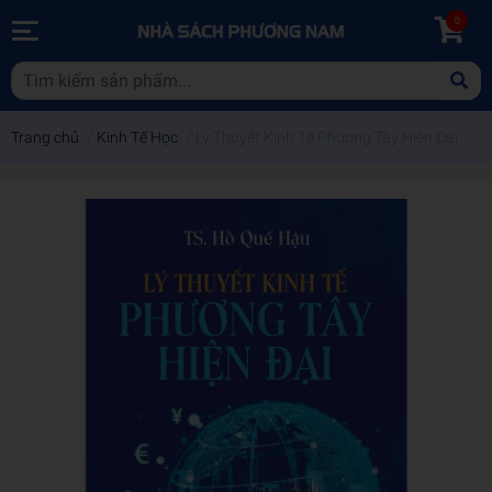
0
Trang chủ
/
Kinh Tế Học
/
Lý Thuyết Kinh Tế Phương Tây Hiện Đại