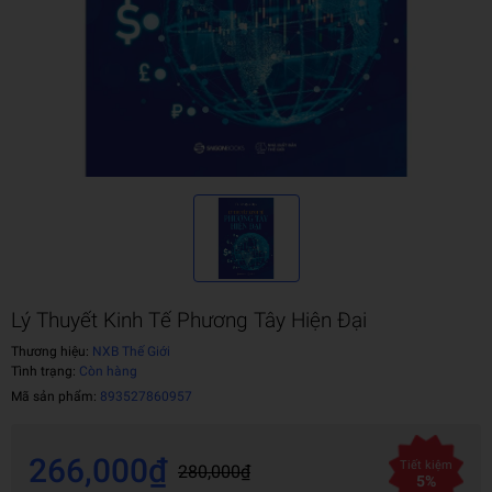
Lý Thuyết Kinh Tế Phương Tây Hiện Đại
Thương hiệu:
NXB Thế Giới
Tình trạng:
Còn hàng
Mã sản phẩm:
893527860957
266,000₫
Tiết kiệm
280,000₫
5%