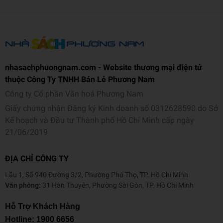
Thông tin chi tiết
Nhà cung cấp: Saigon Books
Tác giả: Hồ Quế Hậu
Ngôn ngữ: Tiếng Việt
Loại bìa: Bìa mềm
nhasachphuongnam.com - Website thương mại điện tử
Số trang: 412
thuộc Công Ty TNHH Bán Lẻ Phương Nam
Kích thước: 20.5 x 14 cm
Năm xuất bản: 2025
Công ty Cổ phần Văn hoá Phương Nam
Nhà xuất bản: NXB Thế Giới
Giấy chứng nhận Đăng ký Kinh doanh số 0312628590 do Sở
Kế hoạch và Đầu tư Thành phố Hồ Chí Minh cấp ngày
21/06/2019
ĐỊA CHỈ CÔNG TY
Lầu 1, Số 940 Đường 3/2, Phường Phú Thọ, TP. Hồ Chí Minh
Văn phòng:
31 Hàn Thuyên, Phường Sài Gòn, TP. Hồ Chí Minh
Hỗ Trợ Khách Hàng
Hotline:
1900 6656