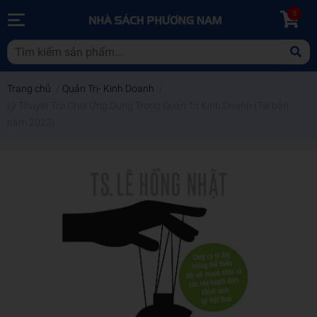
0
Trang chủ
/
Quản Trị- Kinh Doanh
/
Lý Thuyết Trò Chơi Ứng Dụng Trong Quản Trị Kinh Doanh (Tái bản
năm 2023)