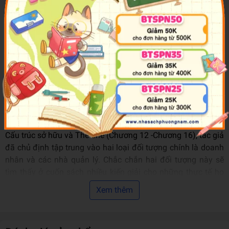
thuyết này có thể ứng dụng rộng rãi đến nhường nào trong
công việc và cuộc sống của họ. Đặc biệt, những câu chuyện
hoặc tình huống giả định được chọn lọc từ nhiều nơi, nhiều
bối cảnh khác nhau và đưa vào các chương của cuốn sách
thật sự rất hữu ích: chúng vừa minh họa rất thuyết phục cho
lý thuyết trò chơi, vừa là những bài học thực tiễn rất phong
phú và gần gũi đối với người đọc Việt Nam.
Cấu trúc cuốn sách Lý thuyết trò chơi và ứng dụng trong
quản trị - kinh doanh gồm ba phần: Cạnh tranh và hợp tác
(Chương 1 - Chương 6), Đàm phán (Chương 7 - Chương 11),
Cấu trúc sở hữu và Thể chế (Chương 12 -Chương 16), tác giả
đã chủ định tập trung vào hai loại đối tượng chính là doanh
nhân và các nhà quản lý. Chắc chắn hai đối tượng này sẽ
tìm thấy ở cuốn sách nhiều kiến giải cho những thực tế họ
thường xuyên giáp mặt, nhiều bài học cho những vấn đề họ
Xem thêm
luôn suy ngẫm, nhiều gợi mở cho các giải pháp hoặc hướng
đi họ đang tìm kiếm. Không chỉ có họ, các đối tượng khác và
người đọc nói chung qua cuốn sách này cũng có thể thu