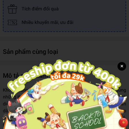
Tích điểm đổi quà
Nhiều khuyến mãi, ưu đãi
Sản phẩm cùng loại
×
Mô tả sản phẩm
Không dùng những mô hình toán học rối rắm, không dùng
những thuật ngữ chuyên môn phức tạp, chỉ bằng một cách
diễn giải đầy trí tuệ mà thư thái, nhẹ nhàng, tác giả đã dẫn
dắt người đọc đến với một lý thuyết thật hay, truyền đạt cho
người đọc những tư tưởng, nội dung cốt lõi của lý thuyết đó,
giúp người đọc nắm được vấn đề và cảm nhận được lý