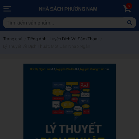
0
Trang chủ
/
Tiếng Anh - Luyện Dịch Và Đàm Thoại
/
Lý Thuyết Về Dịch Thuật: Một Dẫn Nhập Ngắn