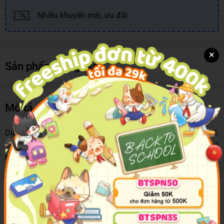
Nhiều khuyến mãi, ưu đãi
×
Sản phẩm cùng loại
Mô tả sản phẩm
Dịch thuật đóng vai trò quan trọng trong lịch sử nhân loại.
Có thể nói, bất cứ nơi nào xuất hiện sự giao thoa văn hóa và
ngôn ngữ thì dịch thuật cũng xuất hiện ở đó. Dịch thuật làm
biến đổi xã hội theo nhiều cách khác nhau, từ đó góp phần
hình thành tính chủ thể và bản sắc cá nhân.
Quyển sách này cung cấp một nền tảng lý thuyết về ngôn
ngữ học dễ tiếp cận và thực tập cho dịch thuật Anh - Việt và