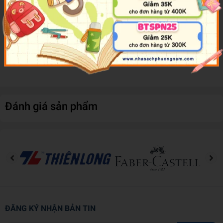
Việt - Anh. Từ đó độc giả có thể tự tạo ra cho mình một
khuôn khổ tư duy để hiểu rõ hơn cả về ngôn ngữ nguồn lẫn
ngôn ngữ đích, đồng thời khuyến khích những người dịch có
tham vọng suy nghĩ cẩn thận hơn về tầm quan trọng của
nền tảng ngữ học đối với dịch thuật, dù trong bối cảnh lớp
học hay nghiên cứu độc lập.
Đánh giá sản phẩm
ĐĂNG KÝ NHẬN BẢN TIN