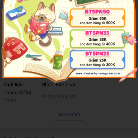
Độ Tuổi
3+
Tên Nhà Cung
Việt Tinh Anh
Cấp
Năm XB
2024
Thương Hiệu
MAISTO
Xuất Xứ Thương
Thương Hiệu Hong Kong
Hiệu
Nơi Gia Công &
Trung Quốc
Sản Xuất
Màu sắc
Đỏ
Chất liệu
Nhựa, Kim Loại
Thông Số Kỹ
Không Dùng Pin
Thuật
Thông Tin Cảnh
Sản phẩm có chi tiết nhỏ, không thích hợp
Xem thêm
Báo
cho trẻ dưới 3 tuổi.
Hướng Dẫn Sử
Chơi và trưng bày.
Dụng