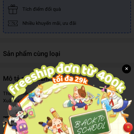
Tích điểm đổi quà
Nhiều khuyến mãi, ưu đãi
Sản phẩm cùng loại
×
Mô tả sản phẩm
Thương hiệu:
MAISTO
Xuất xứ:
Thương Hiệu Hong Kong
Thông tin chi tiết
Mã hàng
8935247363781