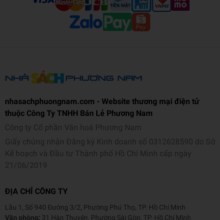
phương tiện giao thông khác nhau trong cuộc sống. Sản
phẩm có các đặc điểm nổi bật sau:
- Mô hình siêu xe Mercedes Benz có thiết kế sang trọng,
trang nhã nhưng an toàn, không góc cạnh và không làm trầy
xước da bé.
- Xe có kích thước vừa phải giúp bé dễ dàng cầm nắm và
quan sát.
nhasachphuongnam.com - Website thương mại điện tử
thuộc Công Ty TNHH Bán Lẻ Phương Nam
- Được làm bằng chất liệu cao cấp, bền đẹp.
Công ty Cổ phần Văn hoá Phương Nam
- Xe được sơn bằng nước sơn mềm mại, có màu đen mạnh
Giấy chứng nhận Đăng ký Kinh doanh số 0312628590 do Sở
mẽ, lôi cuốn, hứa hẹn sẽ mang đến cho các bé những giờ
Kế hoạch và Đầu tư Thành phố Hồ Chí Minh cấp ngày
phút vui chơi và học tập đầy thú vị.
21/06/2019
ĐỊA CHỈ CÔNG TY
Lầu 1, Số 940 Đường 3/2, Phường Phú Thọ, TP. Hồ Chí Minh
Văn phòng:
31 Hàn Thuyên, Phường Sài Gòn, TP. Hồ Chí Minh