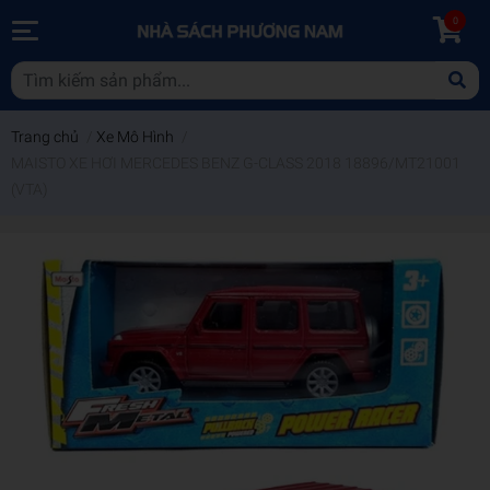
0
Trang chủ
/
Xe Mô Hình
/
MAISTO XE HƠI MERCEDES BENZ G-CLASS 2018 18896/MT21001
(VTA)