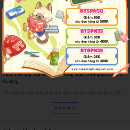
Kích thước: 11 cm
Máy bay Majorette: Khám phá bầu trời cùng Lufthansa,
Airbus...
Những chiếc may bay mô hình của Majorette được đúc
bằng kim loại và một số bộ phận bằng nhựa chất lượng cao,
không gây độc hại cho trẻ em. Quá trình in ấn phức tạp đảm
bảo màu sắc rõ đẹp và độ bóng cao trên lớp sơn bên ngoài.
Mỗi chiếc xe đều mô phỏng dựa trên những thiết kế nổi tiếng
một cách tinh xảo, đẹp mắt và chính xác từng chi tiết của
mẫu máy bay thật của các thương hiệu: Lufthansa, Airbus,
Boeing,...
Với những mẫu máy bay mô hình, bộ sưu tập đa dạng độc
đáo sẽ gây hứng thú cho các bé. Mẫu may bay nhiều màu
sắc và kiểu dáng khác nhau sẽ giúp các bé tăng khả năng
Xem thêm
nhận biết về môi trường xung quanh, am hiểu về các hãng
máy bay, mang đến cho bé những giây phút vui chơi thú vị.
Bộ đồ chơi cũng tạo cho các bé sự vui thích đi du lịch, khám