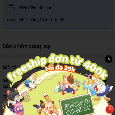
Tích điểm đổi quà
Nhiều khuyến mãi, ưu đãi
Sản phẩm cùng loại
×
Mô tả sản phẩm
Majorette Máy Bay Airplane, 5-Asst (Simba)-Sb 35 (Giao
Mẫu Ngẫu Nhiên)
Chất liệu: Kim loại, nhựa cao cấp
Độ tuổi: 3 tuổi trở lên