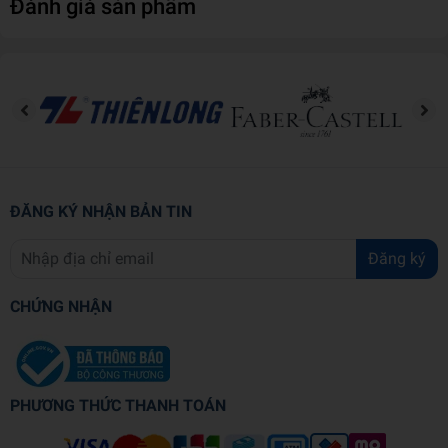
Đánh giá sản phẩm
phá thế giới bên ngoài đầy mới lạ. Những chiếc máy bay mô
hình là món quà vô cùng tuyệt vời cho các phi công nhí của
chúng ta.
Những chiếc máy bay không chỉ là món đồ chơi vui thích
của trẻ em, đó còn là báo vật của các tính đồ sưu tầm đồ
chơi mô hình. Ngoài ra, đây còn là vật trang trí rất sáng tạo
cho ngôi nhà thân yêu hay văn phòng làm việc của bạn đó!
Nhìn những chiếc máy bay mô hình thôi đã làm chúng ta
ĐĂNG KÝ NHẬN BẢN TIN
muốn khám phá những vùng đất mới rồi đúng không nào!
Đăng ký
CHỨNG NHẬN
PHƯƠNG THỨC THANH TOÁN