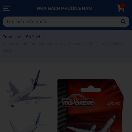
0
Trang chủ
/
Đồ Chơi
/
Majorette Máy Bay Airplane, 5-Asst (Simba)-Sb 35 (Giao Mẫu Ngẫu
Nhiên)