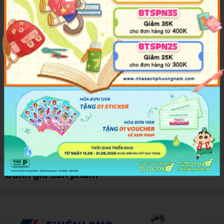
Chất liệu: Kim loại, nhựa.
Những chiếc xe Limited Edition 6 được sản xuất từ kim loại
chất lượng cao, không gây độc hại. Quá trình in ấn phức tạp
đảm bảo màu sắc rõ đẹp và độ bóng cao trên lớp sơn bên
ngoài. Mỗi mẫu xe đều mô phỏng dựa trên những thiết kế
nổi tiếng một cách tinh xảo, đẹp mắt và chính xác từng chi
tiết của xe thật.
Dòng xe gồm 6 mẫu xe khác nhau: Porsche 911 GT3 RS,
Lamborghini Huracán, Audi S5 Coupé, Ford Mustang GT,
Dodge SRT Viper và Subaru WRX STI. Đặc biệt, dòng xe có
thể đổi sang màu sắc khác khi cho vào nước đá lạnh.
Đánh giá sản phẩm