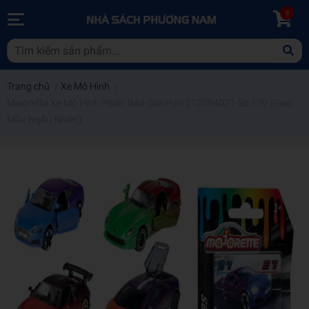
0
Trang chủ
/
Xe Mô Hình
/
Majorette Xe Mô Hình Phiên Bản Giới Hạn 212054021-Sb 179 (Giao
Mẫu Ngẫu Nhiên)