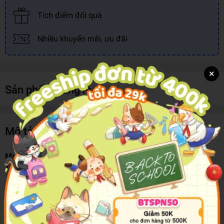
Tích điểm đổi quà
Nhiều khuyến mãi, ưu đãi
×
Sản phẩm cùng loại
Mô tả sản phẩm
Majorette Xe Mô Hình Phiên Bản Giới Hạn 212054021-Sb
179 (Giao Mẫu Ngẫu Nhiên)
Kích thước sản phẩm: 7,5 cm.
Độ tuổi: 3 tuổi trở lên.
Không dùng pin.