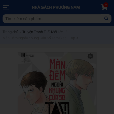
0
Trang chủ
/
Truyện Tranh Tuổi Mới Lớn
/
Màn Đêm Ngoài Khung Cửa Sổ Tam Giác - Tập 9