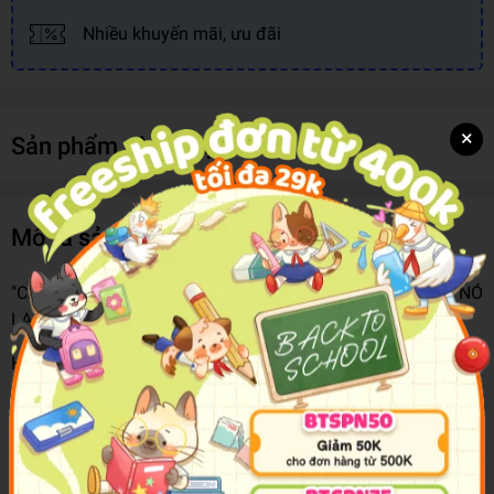
Nhiều khuyến mãi, ưu đãi
×
Sản phẩm cùng loại
Mô tả sản phẩm
"CẬU MUỐN THẰNG BÉ ĐÓ ĐÚNG KHÔNG? HÃY NHỐT NÓ
LẠI VÀ KHIẾN NÓ CHỈ THUỘC VỀ CẬU ĐI."
Hiyakawa cảm thấy thất vọng và tức giận nên đã đẩy
Mikado xuống cái ao bị nguyền rủa, sau đó anh đã nhận
được một thỏa thuận từ phía Thầy.
Dù vậy. Mikado vẫn cố gắng tìm kiếm tung tích của
Hiyakawa. Lần này cậu quyết tâm đưa anh quay trở về và sẽ