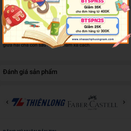
chấp nhận tất cả. Thế rồi, cậu cùng Mukae, Erika và Sakaki
đi giải cứu Hiyakawa.
Để phòng trường hợp không thể quay trở về, Mikado còn
mang bên mình kỷ vật của cha, thứ mà mẹ đã đưa cho cậu.
Và điều chờ đợi Mikado chính là... cuộc đối đầu định mệnh
giữa hai cha con sau hơn 20 năm xa cách.
Đánh giá sản phẩm