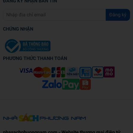
ĐĂNG KÝ NHẬN BẢN TIN
Đăng ký
CHỨNG NHẬN
PHƯƠNG THỨC THANH TOÁN
nhasachphuongnam.com - Website thương mại điện tử