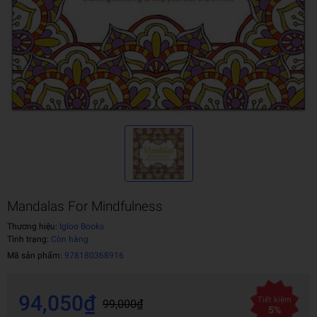
Mandalas For Mindfulness
Thương hiệu:
Igloo Books
Tình trạng:
Còn hàng
Mã sản phẩm:
978180368916
94,050₫
Tiết kiệm
99,000₫
5%