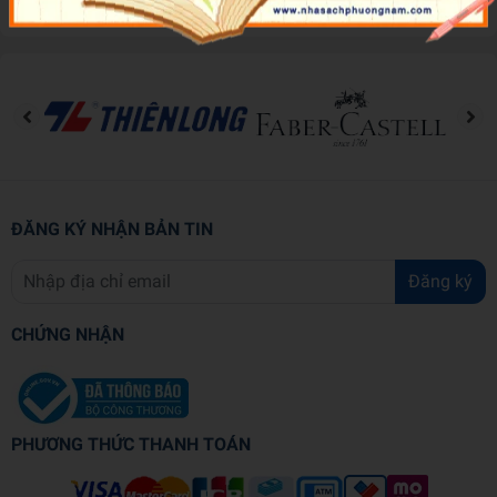
Đánh giá sản phẩm
ĐĂNG KÝ NHẬN BẢN TIN
Đăng ký
CHỨNG NHẬN
PHƯƠNG THỨC THANH TOÁN