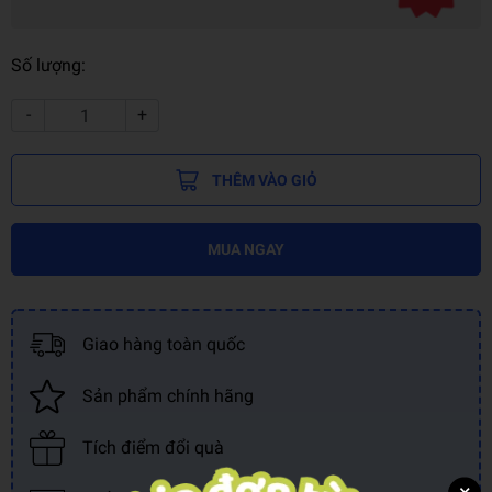
Số lượng:
-
+
THÊM VÀO GIỎ
MUA NGAY
Giao hàng toàn quốc
Sản phẩm chính hãng
Tích điểm đổi quà
×