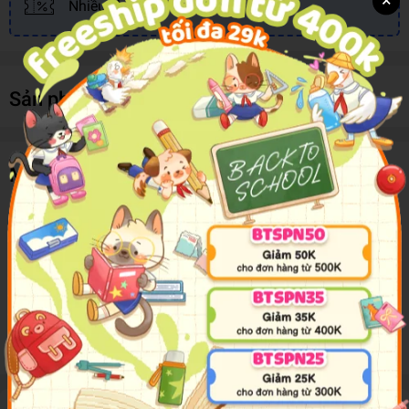
Nhiều khuyến mãi, ưu đãi
Sản phẩm cùng loại
Mô tả sản phẩm
Mandalas For Mindfulness
A colouring book designed to help you relax and unwind.
Use your imagination to create vibrant patterns and let your
subconscious take over, leading you on a relaxing journey to your
inner safe place.