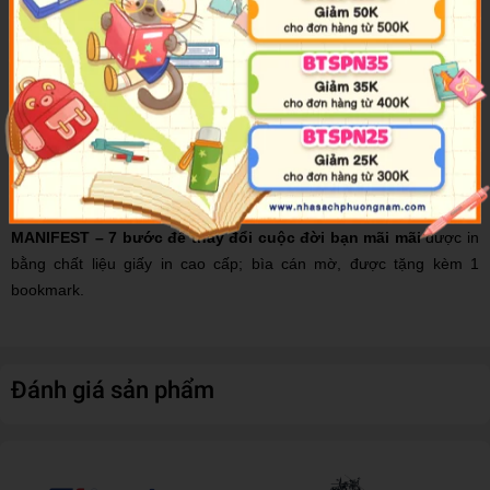
Cuốn sách này là một chỉ dẫn cần thiết cho bất kỳ ai muốn tự làm
chủ cuộc đời mình. Chỉ với 7 bước cơ bản, bạn có thể hoàn toàn
hiểu được Manifest thực sự là gì và tạo ra một cuộc sống mà bạn
hằng mong ước.
Là một sự giao thoa giữa khoa học và sự thông thái, Manifest là
một dạng rèn luyện phát triển bản thân, học cách yêu bản thân,
giúp bạn vươn tới mục tiêu và sống một cuộc sống viên mãn nhất.
MANIFEST – 7 bước để thay đổi cuộc đời bạn mãi mãi
được in
bằng chất liệu giấy in cao cấp; bìa cán mờ, được tặng kèm 1
bookmark.
Đánh giá sản phẩm