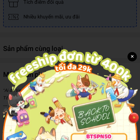
Tích điểm đổi quà
Nhiều khuyến mãi, ưu đãi
Sản phẩm cùng loại
×
Mô tả sản phẩm
“Ai đã từng nói với bạn rằng bạn không thể có tất cả.
Tôi ở đây để nói với bạn rằng bạn có thể.”
— Roxie Nafousi
Mở ra cánh cửa Manifest và giải phóng tiềm năng vô hạn của chính
mình cùng cuốn sách MANIFEST – 7 bước để thay đổi cuộc đời
bạn mãi mãi.