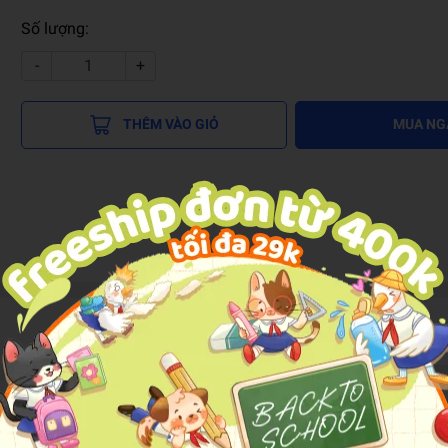
Số lượng:
-
+
THÊM VÀO GIỎ
MUA NG