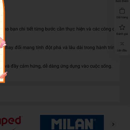
Xem thêm
Giỏ hàng
cho bạn chi tiết từng bước cần thực hiện và các công cụ
Đánh giá
ự thay đổi mang tính đột phá và lâu dài trong hành trình
Lên đầu
chuốt và đầy cảm hứng, dễ dàng ứng dụng vào cuộc sống.