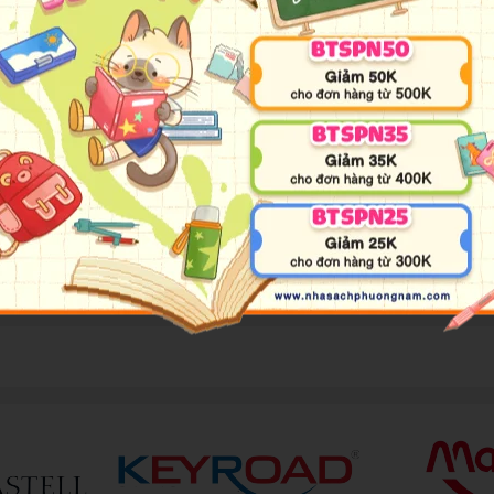
 bạn
EST – 7 bước để thay đổi cuộc đời bạn mãi mãi.
ổi cuộc sống của mình. Giờ đây, MANIFEST – Thực hành sẽ chỉ 
rong thực hành các bài tập nhằm khai thác tiềm năng, tạo ra s
c, bài tập suy ngẫm, bài tập phát triển,… được thiết kế trau 