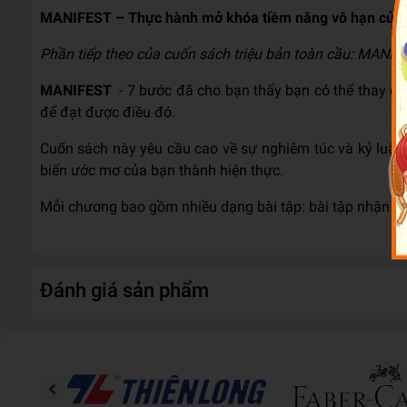
MANIFEST – Thực hành mở khóa tiềm năng vô hạn của
Phần tiếp theo của cuốn sách triệu bản toàn cầu: MANIF
MANIFEST
- 7 bước đã cho bạn thấy bạn có thể thay đ
để đạt được điều đó.
Cuốn sách này yêu cầu cao về sự nghiêm túc và kỷ luật t
biến ước mơ của bạn thành hiện thực.
Mỗi chương bao gồm nhiều dạng bài tập: bài tập nhận thứ
Đánh giá sản phẩm