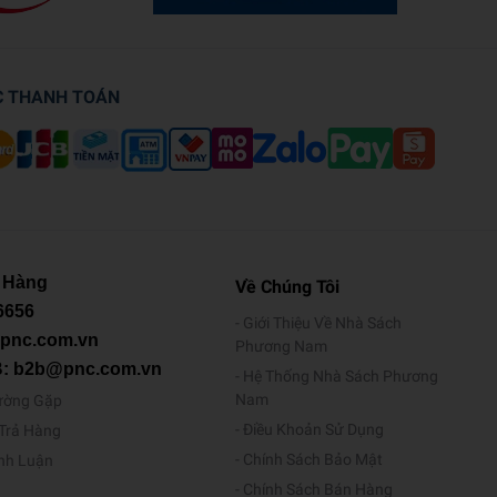
C THANH TOÁN
 Hàng
Về Chúng Tôi
6656
Giới Thiệu Về Nhà Sách
@pnc.com.vn
Phương Nam
B: b2b@pnc.com.vn
Hệ Thống Nhà Sách Phương
Nam
ường Gặp
Điều Khoản Sử Dụng
/Trả Hàng
Chính Sách Bảo Mật
ình Luận
Chính Sách Bán Hàng